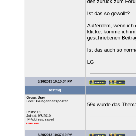
den zurück zum Forum
Ist das so gewollt?
Außerdem, wenn ich e
klicke, komme ich im
geschriebenen Beitra
Ist das auch so norm
LG
3/16/2013 10:10:34 PM
testmg
Group:
User
Level:
Gelegenheitsposter
59x wurde das Thema 
Posts:
13
Joined: 9/8/2010
IP-Address: saved
3/20/2013 10:37:19 PM