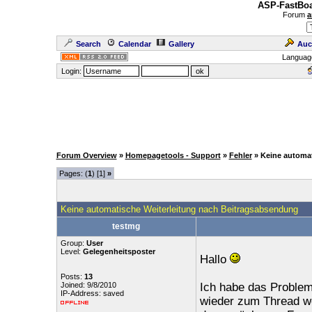
ASP-FastBoa
Forum
a
Search
Calendar
Gallery
Auc
Languag
Login:
Forum Overview
»
Homepagetools - Support
»
Fehler
» Keine automa
Pages: (
1
) [1]
»
Keine automatische Weiterleitung nach Beitragsabsendung
testmg
Group:
User
Level:
Gelegenheitsposter
Hallo
Posts:
13
Joined: 9/8/2010
Ich habe das Problem
IP-Address: saved
wieder zum Thread we