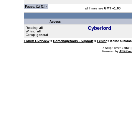
Pages: (
1
) [1]
»
all Times are
GMT +1:00
Access
Cyberlord
Reading:
all
Writing:
all
Group:
general
Forum Overview
»
Homepagetools - Support
»
Fehler
» Keine automa
.: Script-Time:
0.059
|
Powered by
ASP-Fas