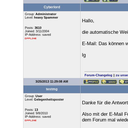
Cyberlord
Group:
Administrator
Level:
heavy Spammer
Hallo,
Posts:
3610
Joined: 3/11/2004
die automatische Weit
IP-Address: saved
E-Mail: Das können w
lg
Forum-Changelog
||
zu unse
3/25/2013 11:29:08 AM
testmg
Group:
User
Level:
Gelegenheitsposter
Danke für die Antwort
Posts:
13
Joined: 9/8/2010
Also mit der E-Mail F
IP-Address: saved
dem Forum mal wieder