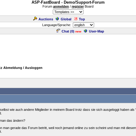
ASP-FastBoard - Demo/Support-Forum
Forum
anmelden
/
register
Board
Auctions
Global
Top
Language/Sprache:
Chat (
0
)
User-Map
new
otz Abmeldung / Ausloggen
ch selbst wie auch andere Mitglieder in meinem Board trotz dass sie sich ausgeloggt haben als 
d.
 man das ändern?
enn man gerade das Forum betritt, weil noch jemand online zu sein scheint und man mit die
t.