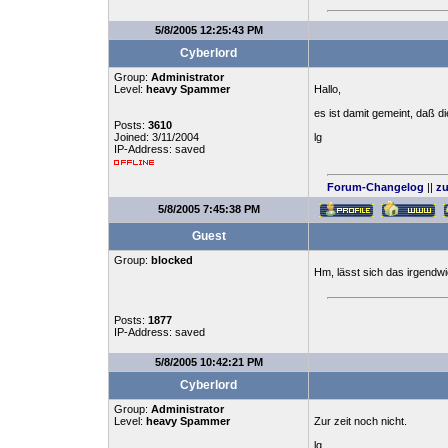
5/8/2005 12:25:43 PM
Cyberlord
Group:
Administrator
Level:
heavy Spammer
Hallo,
es ist damit gemeint, daß d
Posts:
3610
Joined: 3/11/2004
lg
IP-Address: saved
Forum-Changelog
||
zu
5/8/2005 7:45:38 PM
Guest
Group:
blocked
Hm, lässt sich das irgendwi
Posts:
1877
IP-Address: saved
5/8/2005 10:42:21 PM
Cyberlord
Group:
Administrator
Level:
heavy Spammer
Zur zeit noch nicht.
lg