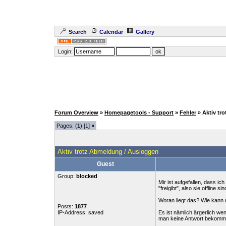
Search
Calendar
Gallery
Login:
Forum Overview
»
Homepagetools - Support
»
Fehler
» Aktiv tr
Pages: (
1
) [1]
»
Aktiv trotz Abmeldung / Ausloggen
Guest
Group:
blocked
Mir ist aufgefallen, dass i
"freigibt", also sie offline sin
Woran liegt das? Wie kann
Posts:
1877
IP-Address: saved
Es ist nämlich ärgerlich w
man keine Antwort bekomm