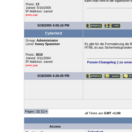
kann man html in die siganturen 
Posts:
13
Joined: 5/16/2005
IP-Address: saved
5/18/2005 4:05:16 PM
Cyberlord
Group:
Administrator
Level:
heavy Spammer
Es gibt für die Formatierung die
HTML ist aus Sicherheitsgründen 
Posts:
3610
Joined: 3/11/2004
IP-Address: saved
Forum-Changelog
||
zu unse
5/18/2005 4:26:05 PM
Pages: (
1
) [1]
»
all Times are
GMT +1:00
Access