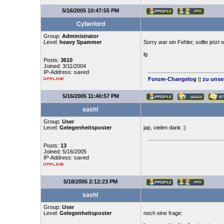
5/16/2005 10:47:55 PM
Cyberlord
Group:
Administrator
Level:
heavy Spammer
Sorry war ein Fehler, sollte jetzt 
lg
Posts:
3610
Joined: 3/11/2004
IP-Address: saved
Forum-Changelog
||
zu unse
5/16/2005 11:40:57 PM
sash!
Group:
User
Level:
Gelegenheitsposter
jap, vielen dank :)
Posts:
13
Joined: 5/16/2005
IP-Address: saved
5/18/2005 2:12:23 PM
sash!
Group:
User
Level:
Gelegenheitsposter
noch eine frage: