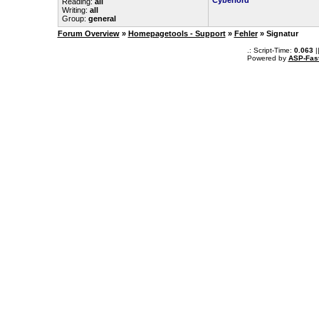
Cyberlord
Reading:
all
Writing:
all
Group:
general
Forum Overview
»
Homepagetools - Support
»
Fehler
» Signatur
.: Script-Time:
0.063
|
Powered by
ASP-Fas