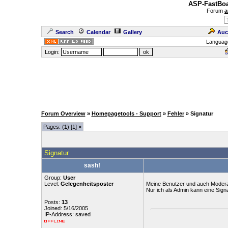
ASP-FastBoa
Forum
a
Search
Calendar
Gallery
Auc
Languag
Login:
Forum Overview
»
Homepagetools - Support
»
Fehler
» Signatur
Pages: (
1
) [1]
»
Signatur
sash!
Group:
User
Level:
Gelegenheitsposter
Meine Benutzer und auch Moderat
Nur ich als Admin kann eine Sign
Posts:
13
Joined: 5/16/2005
IP-Address: saved