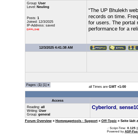
Group:
User
Level:
Neuling
“The UP Bhulekh websi
records on time. Freq
Posts:
1
Joined: 12/3/2025
for users. The portal
IP-Address: saved
performance for a rel
12/3/2025 4:41:38 AM
Pages: (
1
) [1]
»
all Times are
GMT +1:00
Access
Cyberlord
,
sense1
Reading:
all
Writing:
User
Group:
general
Forum Overview
»
Homepagetools - Support
»
Off-Topic
» Seite lädt
.: Script-Time:
0.125
|
Powered by
ASP-Fas