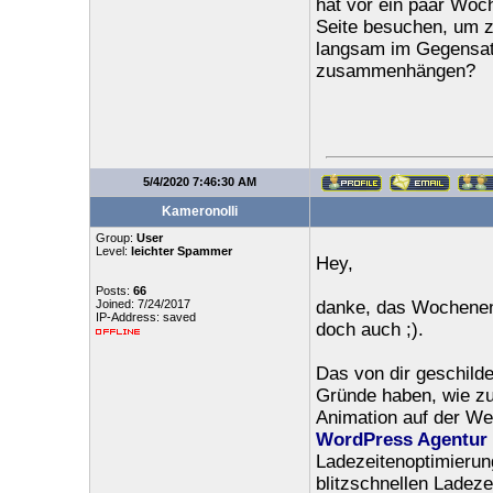
hat vor ein paar Woch
Seite besuchen, um z
langsam im Gegensatz
zusammenhängen?
5/4/2020 7:46:30 AM
Kameronolli
Group:
User
Level:
leichter Spammer
Hey,
Posts:
66
Joined: 7/24/2017
danke, das Wochenen
IP-Address: saved
doch auch ;).
Das von dir geschild
Gründe haben, wie zu
Animation auf der Web
WordPress Agentur
Ladezeitenoptimierung
blitzschnellen Ladeze