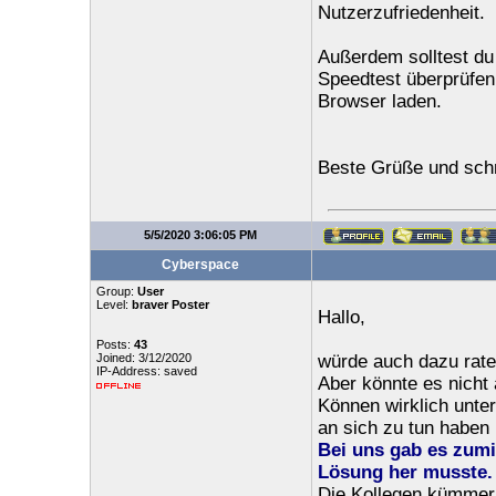
Nutzerzufriedenheit.
Außerdem solltest du 
Speedtest überprüfen.
Browser laden.
Beste Grüße und schn
5/5/2020 3:06:05 PM
Cyberspace
Group:
User
Level:
braver Poster
Hallo,
Posts:
43
Joined: 3/12/2020
würde auch dazu rate
IP-Address: saved
Aber könnte es nicht
Können wirklich unter
an sich zu tun haben
Bei uns gab es zum
Lösung her musste.
Die Kollegen kümmern