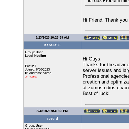
für das Problem mit 
Hi Friend, Thank you 
6/23/2023 10:23:59 AM
Isabella58
Group:
User
Level:
Neuling
Hi Guys,
Thanks for the advice
Posts:
1
Joined: 8/30/2023
server issues and lar
IP-Address: saved
Professional agencie
creation and optimiza
at zumostudios.ch/onl
Best of luck!
8/30/2023 9:31:32 PM
sezerd
Group:
User