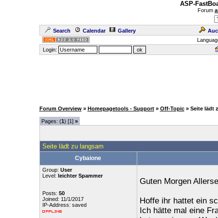
ASP-FastBoa
Forum
a
Search
Calendar
Gallery
Auc
Languag
Login:
Forum Overview
»
Homepagetools - Support
»
Off-Topic
» Seite lädt
Pages: (
1
) [1]
»
Seite lädt zu langsam
Cybaione
Group:
User
Level:
leichter Spammer
Guten Morgen Allerse
Posts:
50
Joined: 11/1/2017
Hoffe ihr hattet ein
IP-Address: saved
Ich hätte mal eine Fr