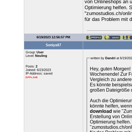
von Onlineshops an u
Optimierung helfen. S
"zumostudios.ch/onlin
für das Problem mit d
6/19/2023 12:56:57 PM
Soniya87
Group:
User
Level:
Neuling
written by
Dandri
at 6/19/20
Posts:
2
Hey, guten Morgen! I
Joined: 6/23/2023
Wochenende! Zur Fr
IP-Address: saved
Vergleich zu andere
Es könnte beispiels
großen Dateigröße 
Auch die Optimierung
könnte helfen, wenn
download
wie "Zumo
Erstellung von Onli
Optimierung helfen. 
"zumostudios.ch/onli