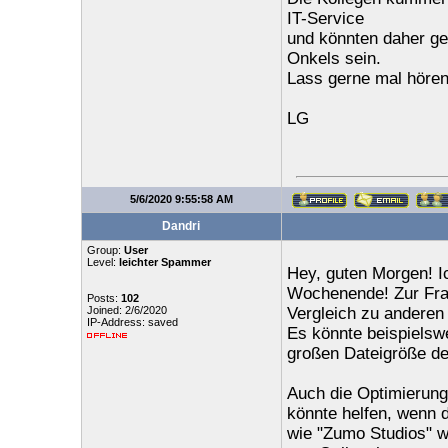
IT-Service
und könnten daher gen
Onkels sein.
Lass gerne mal höre
LG
5/6/2020 9:55:58 AM
Dandri
Group:
User
Level:
leichter Spammer
Hey, guten Morgen! Ic
Wochenende! Zur Fra
Posts:
102
Joined: 2/6/2020
Vergleich zu anderen
IP-Address: saved
Es könnte beispielswe
großen Dateigröße de
Auch die Optimierung 
könnte helfen, wenn d
wie "Zumo Studios" we