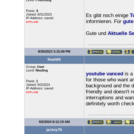
Level:
Frischling
Posts:
4
Joined: 8/31/2023
Es gibt noch einige
T
IP-Address: saved
informieren. Für
gute
Gute und
Aktuelle Se
9/30/2023 3:15:59 PM
Noah69
Group:
User
Level:
Neuling
youtube vanced
is a 
for those who want an
Posts:
1
Joined: 9/2/2024
background and the d
IP-Address: saved
friendly and doesn't r
interruptions and wa
definitely worth check
9/2/2024 8:12:19 AM
jackey78