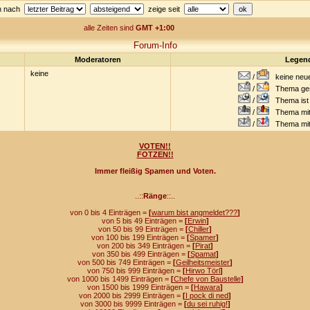
en nach
zeige seit
alle Zeiten sind
GMT +1:00
Forum-Info
Moderatoren
Legen
keine
/
keine neuen
/
Thema gesc
/
Thema ist w
/
Thema mit 
/
Thema mit S
VOTEN!!
FOTZEN!!
Immer fleißig Spamen und Voten.
..::
Ränge
::..
von 0 bis 4 Einträgen =
[
warum bist angmeldet???
]
von 5 bis 49 Einträgen =
[
Erwin
]
von 50 bis 99 Einträgen =
[
Chiller
]
von 100 bis 199 Einträgen =
[
Spamer
]
von 200 bis 349 Einträgen =
[
Pirat
]
von 350 bis 499 Einträgen =
[
Spamat
]
von 500 bis 749 Einträgen =
[
Geilheitsmeister
]
von 750 bis 999 Einträgen =
[
Hirwo Törl
]
von 1000 bis 1499 Einträgen =
[
Chefe von Baustelle
]
von 1500 bis 1999 Einträgen =
[
Hawara
]
von 2000 bis 2999 Einträgen =
[
I pock di ned
]
von 3000 bis 9999 Einträgen =
[
du sei ruhig!
]