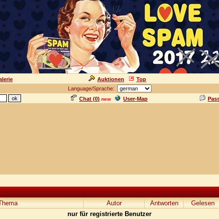
lerie
Auktionen
Top
Language/Sprache:
Chat (
0
)
User-Map
Pas
new
Thema
Autor
Antworten
Gelesen
nur für registrierte Benutzer