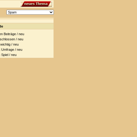
de
 Beiträge / neu
hlossen / neu
ichtig / neu
Umfrage / neu
piel / neu