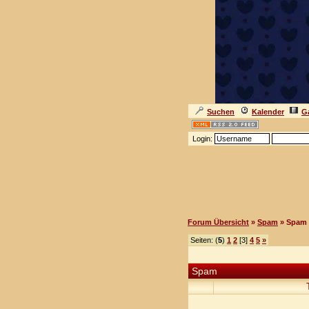
Suchen
Kalender
Ga
Login:
Forum Übersicht
»
Spam
» Spam
Seiten: (
5
)
1
2
[3]
4
5
»
Spam