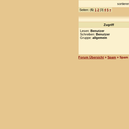
sortier
Seiten: (
5
)
1
2
[3]
4
5
»
Zugriff
Lesen:
Benutzer
Schreiben:
Benutzer
Gruppe:
allgemein
Forum Übersicht
»
Spam
» Spam