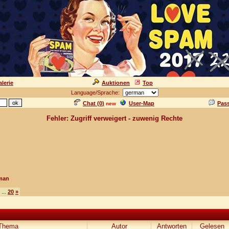
lerie
Auktionen
Top
Language/Sprache:
Chat (
0
)
User-Map
Pas
new
Fehler: Zugriff verweigert - zuwenig Rechte
man
...
20
»
Thema
Autor
Antworten
Gelesen