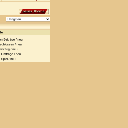
de
 Beiträge / neu
hlossen / neu
ichtig / neu
Umfrage / neu
piel / neu