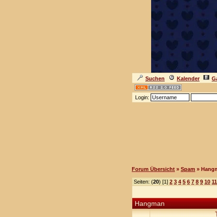
Suchen
Kalender
Ga
Login:
Forum Übersicht
»
Spam
» Hang
Seiten: (
20
) [1]
2
3
4
5
6
7
8
9
10
11
Hangman