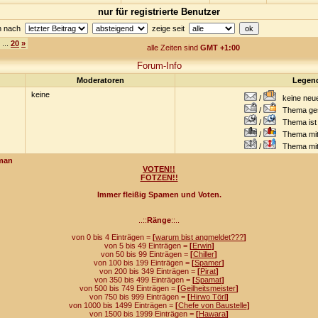
nur für registrierte Benutzer
en nach
zeige seit
...
20
»
alle Zeiten sind
GMT +1:00
Forum-Info
Moderatoren
Legen
keine
/
keine neuen
/
Thema gesc
/
Thema ist w
/
Thema mit 
/
Thema mit S
man
VOTEN!!
FOTZEN!!
Immer fleißig Spamen und Voten.
..::
Ränge
::..
von 0 bis 4 Einträgen =
[
warum bist angmeldet???
]
von 5 bis 49 Einträgen =
[
Erwin
]
von 50 bis 99 Einträgen =
[
Chiller
]
von 100 bis 199 Einträgen =
[
Spamer
]
von 200 bis 349 Einträgen =
[
Pirat
]
von 350 bis 499 Einträgen =
[
Spamat
]
von 500 bis 749 Einträgen =
[
Geilheitsmeister
]
von 750 bis 999 Einträgen =
[
Hirwo Törl
]
von 1000 bis 1499 Einträgen =
[
Chefe von Baustelle
]
von 1500 bis 1999 Einträgen =
[
Hawara
]