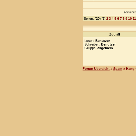
sortier
Seiten: (
20
) [1]
2
3
4
5
6
7
8
9
10
11
Zugriff
Lesen:
Benutzer
Schreiben:
Benutzer
Gruppe:
allgemein
Forum Übersicht
»
Spam
» Hang