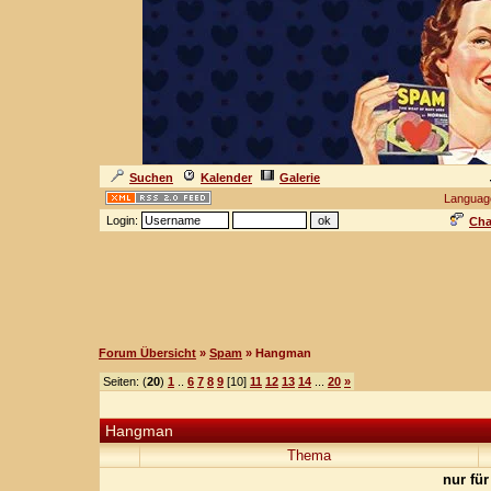
Suchen
Kalender
Galerie
Languag
Login:
Cha
Forum Übersicht
»
Spam
» Hangman
Seiten: (
20
)
1
..
6
7
8
9
[10]
11
12
13
14
...
20
»
Hangman
Thema
nur für