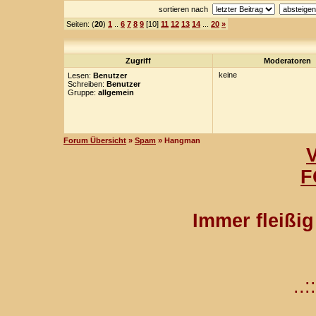
sortieren nach
Seiten: (
20
)
1
..
6
7
8
9
[10]
11
12
13
14
...
20
»
Zugriff
Moderatoren
keine
Lesen:
Benutzer
Schreiben:
Benutzer
Gruppe:
allgemein
Forum Übersicht
»
Spam
» Hangman
F
Immer fleißi
..::