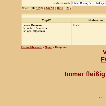
sortieren nach
Seiten: (
20
)
1
2
[3]
4
5
6
7
8
9
10
11
...
20
»
Zugriff
Moderatoren
keine
Lesen:
Benutzer
Schreiben:
Benutzer
Gruppe:
allgemein
Forum Übersicht
»
Spam
» Hangman
F
Immer fleißi
..::