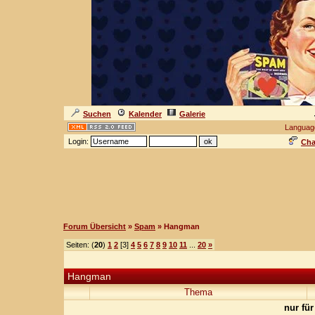
Suchen
Kalender
Galerie
Languag
Login:
Cha
Forum Übersicht
»
Spam
» Hangman
Seiten: (
20
)
1
2
[3]
4
5
6
7
8
9
10
11
...
20
»
Hangman
Thema
nur für