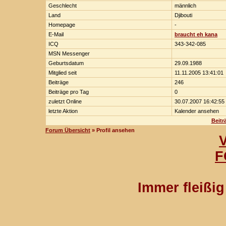
Geschlecht
männlich
Land
Djibouti
Homepage
-
E-Mail
braucht eh kana
ICQ
343-342-085
MSN Messenger
Geburtsdatum
29.09.1988
Mitglied seit
11.11.2005 13:41:01
Beiträge
246
Beiträge pro Tag
0
zuletzt Online
30.07.2007 16:42:55
letzte Aktion
Kalender ansehen
Beitr
Forum Übersicht
» Profil ansehen
F
Immer fleißi