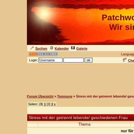
Patchwo
Wir s
Suchen
Kalender
Galerie
Languag
Login:
Cha
Forum Übersicht
»
Trennung
» Stress mit der getrennt lebende/ ge
Seiten: (
3
)
1
[2]
3
»
Stress mit der getrennt lebende/ geschiedenen Frau
Thema
nur für