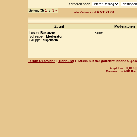
sortieren nach
Seiten: (
3
)
1
[2]
3
»
alle Zeiten sind
GMT +1:00
Zugriff
Moderatoren
keine
Lesen:
Benutzer
Schreiben:
Moderator
Gruppe:
allgemein
Forum Übersicht
»
Trennung
» Stress mit der getrennt lebende/ ge
.: Script-Time:
0,016
|
Powered by
ASP-Fas