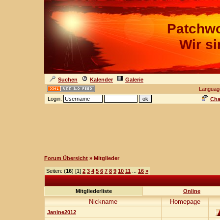
Patchwo
Wir s
Suchen
Kalender
Galerie
Languag
Login:
Cha
Forum Übersicht
» Mitglieder
Seiten: (
16
) [1]
2
3
4
5
6
7
8
9
10
11
...
16
»
Mitgliederliste
Online
Nickname
Homepage
Janine2012