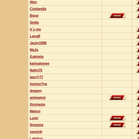
Alex
Cindarella
Biggi
Stella
it´s me
LanaR
Jacky1995
MaJa
Gabriela
karinaloewe
Nathi75
laur@77
frecherTyp
dreamy
animamsi
thomasio
Mamsi
Luigi
Nymphe
sputnik
Lakritze