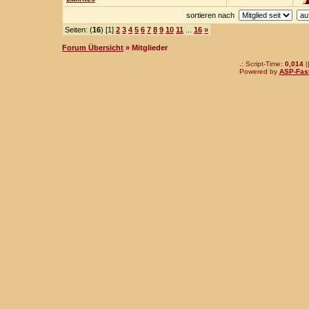
sortieren nach
Seiten: (
16
) [1]
2
3
4
5
6
7
8
9
10
11
...
16
»
Forum Übersicht
» Mitglieder
.: Script-Time:
0,014
|
Powered by
ASP-Fas