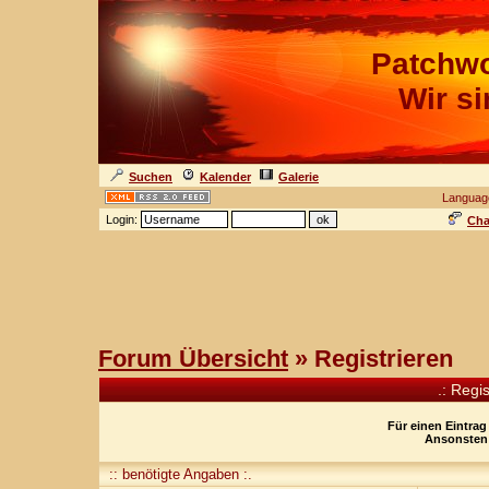
Patchwo
Wir s
Suchen
Kalender
Galerie
Languag
Login:
Cha
Forum Übersicht
» Registrieren
.: Regi
Für einen Eintrag
Ansonsten 
:: benötigte Angaben :.