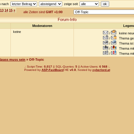
en nach
zeige seit
13
14
15
»
alle Zeiten sind
GMT +1:00
Forum-Info
Moderatoren
Legen
keine
/
keine neuen
/
Thema gesc
/
Thema ist w
/
Thema mit 
/
Thema mit S
Spass muss sein
» Off-Topic
.: Script-Time:
0,017
|| SQL-Queries:
5
|| Active-Users:
6 568
:.
Powered by
ASP-FastBoard
HE
v0.8
, hosted by
cyberlord.at