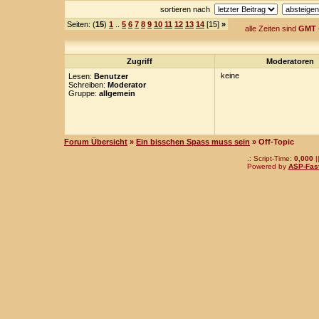
sortieren nach
Seiten: (
15
)
1
..
5
6
7
8
9
10
11
12
13
14
[15]
»
alle Zeiten sind
GMT 
Zugriff
Moderatoren
keine
Lesen:
Benutzer
Schreiben:
Moderator
Gruppe:
allgemein
Forum Übersicht
»
Ein bisschen Spass muss sein
» Off-Topic
.: Script-Time:
0,000
|
Powered by
ASP-Fas