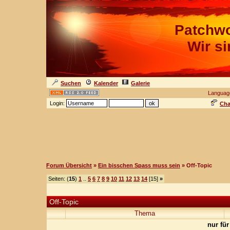
Patchwo
Wir s
Suchen
Kalender
Galerie
Languag
Login:
Cha
Forum Übersicht
»
Ein bisschen Spass muss sein
» Off-Topic
Seiten: (
15
)
1
..
5
6
7
8
9
10
11
12
13
14
[15]
»
Off-Topic
Thema
nur für