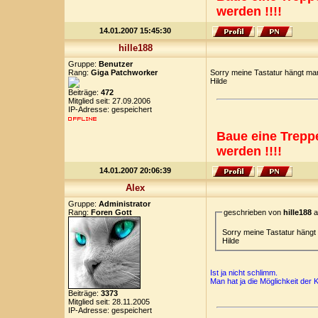
werden !!!!
14.01.2007 15:45:30
hille188
Gruppe:
Benutzer
Rang:
Giga Patchworker
Sorry meine Tastatur hängt m
Hilde
Beiträge:
472
Mitglied seit: 27.09.2006
IP-Adresse: gespeichert
Baue eine Treppe
werden !!!!
14.01.2007 20:06:39
Alex
Gruppe:
Administrator
Rang:
Foren Gott
geschrieben von
hille188
a
Sorry meine Tastatur häng
Hilde
Ist ja nicht schlimm.
Man hat ja die Möglichkeit der
Beiträge:
3373
Mitglied seit: 28.11.2005
IP-Adresse: gespeichert