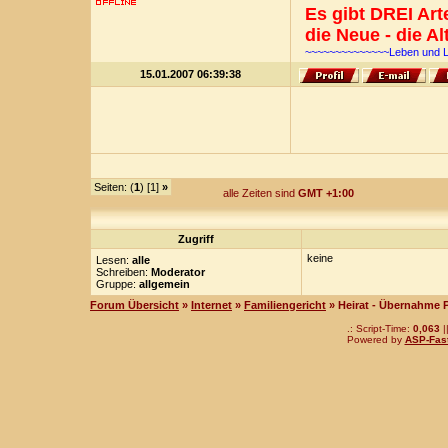
Es gibt DREI Ar
die Neue - die Al
~~~~~~~~~~~~~~Leben und 
15.01.2007 06:39:38
Seiten: (
1
) [1]
»
alle Zeiten sind
GMT +1:00
Zugriff
keine
Lesen:
alle
Schreiben:
Moderator
Gruppe:
allgemein
Forum Übersicht
»
Internet
»
Familiengericht
» Heirat - Übernahme
.: Script-Time:
0,063
|
Powered by
ASP-Fas