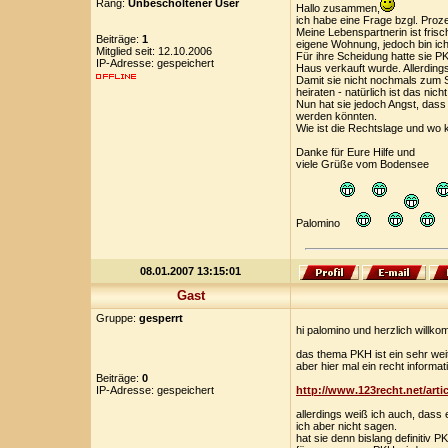
Rang:
Unbescholtener User
Hallo zusammen,
ich habe eine Frage bzgl. Proz
Meine Lebenspartnerin ist fris
Beiträge:
1
eigene Wohnung, jedoch bin ich 
Mitglied seit: 12.10.2006
Für ihre Scheidung hatte sie PK
IP-Adresse: gespeichert
Haus verkauft wurde. Allerdings
Damit sie nicht nochmals zum 
heiraten - natürlich ist das nich
Nun hat sie jedoch Angst, dass
werden könnten.
Wie ist die Rechtslage und wo
Danke für Eure Hilfe und
viele Grüße vom Bodensee
Palomino
08.01.2007 13:15:01
Gast
Gruppe:
gesperrt
hi palomino und herzlich willk
das thema PKH ist ein sehr wei
aber hier mal ein recht informati
Beiträge:
0
IP-Adresse: gespeichert
http://www.123recht.net/arti
allerdings weiß ich auch, das
ich aber nicht sagen.
hat sie denn bislang definitiv 