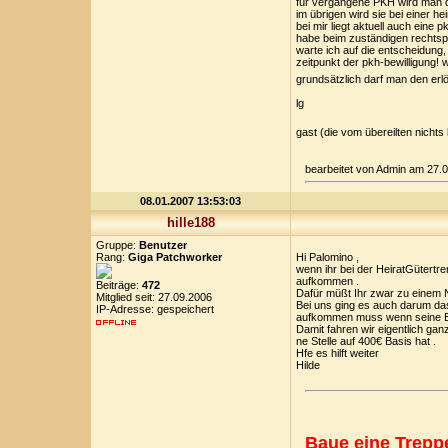
für vergangene PKH wird man dic
im übrigen wird sie bei einer h
bei mir liegt aktuell auch eine 
habe beim zuständigen rechtspfl
warte ich auf die entscheidung
zeitpunkt der pkh-bewilligung!
grundsätzlich darf man den erl
lg
gast (die vom übereilten nichts 
bearbeitet von Admin am 27.
08.01.2007 13:53:03
hille188
Gruppe:
Benutzer
Rang:
Giga Patchworker
Hi Palomino ,
wenn ihr bei der HeiratGütertr
aufkommen .
Beiträge:
472
Dafür müßt Ihr zwar zu einem N
Mitglied seit: 27.09.2006
Bei uns ging es auch darum da
IP-Adresse: gespeichert
aufkommen muss wenn seine Ex
Damit fahren wir eigentlich gan
ne Stelle auf 400€ Basis hat .
Hfe es hilft weiter
Hilde
Baue eine Treppe