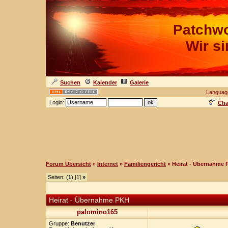
Patchwo
Wir s
Suchen
Kalender
Galerie
Languag
Login:
Cha
Forum Übersicht
»
Internet
»
Familiengericht
» Heirat - Übernahme
Seiten: (
1
) [1]
»
Heirat - Übernahme PKH
palomino165
Gruppe:
Benutzer