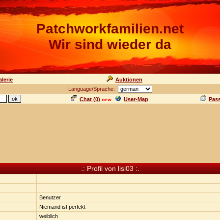
Patchworkfamilien.net
Wir sind wieder da
lerie
Auktionen
Language/Sprache:
Chat (
0
)
User-Map
Pas
new
n
.: Profil von lisi03 :.
Benutzer
Niemand ist perfekt
weiblich