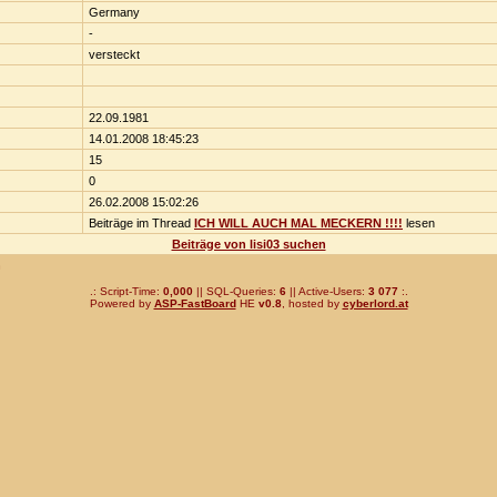
Germany
-
versteckt
22.09.1981
14.01.2008 18:45:23
15
0
26.02.2008 15:02:26
Beiträge im Thread
ICH WILL AUCH MAL MECKERN !!!!
lesen
Beiträge von lisi03 suchen
n
.: Script-Time:
0,000
|| SQL-Queries:
6
|| Active-Users:
3 077
:.
Powered by
ASP-FastBoard
HE
v0.8
, hosted by
cyberlord.at