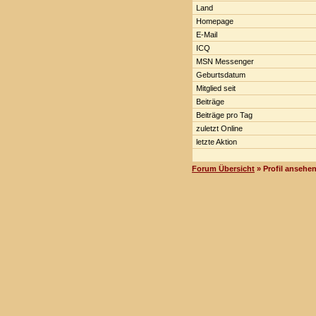
Land
Homepage
E-Mail
ICQ
MSN Messenger
Geburtsdatum
Mitglied seit
Beiträge
Beiträge pro Tag
zuletzt Online
letzte Aktion
Forum Übersicht
» Profil ansehe