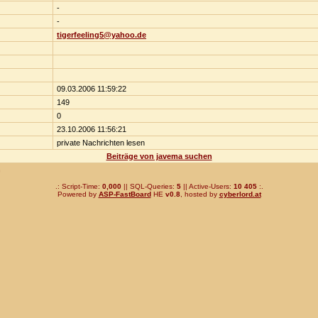
-
-
tigerfeeling5@yahoo.de
09.03.2006 11:59:22
149
0
23.10.2006 11:56:21
private Nachrichten lesen
Beiträge von javema suchen
n
.: Script-Time:
0,000
|| SQL-Queries:
5
|| Active-Users:
10 405
:.
Powered by
ASP-FastBoard
HE
v0.8
, hosted by
cyberlord.at