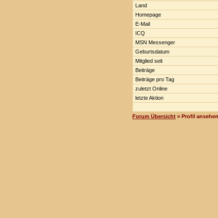
Land
Homepage
E-Mail
ICQ
MSN Messenger
Geburtsdatum
Mitglied seit
Beiträge
Beiträge pro Tag
zuletzt Online
letzte Aktion
Forum Übersicht
» Profil ansehe