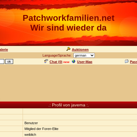
Patchworkfamilien.net
Wir sind wieder da
lerie
Auktionen
Language/Sprache:
Chat (
0
)
User-Map
Pas
new
n
.: Profil von javema :.
Benutzer
Mitglied der Foren-Elite
weiblich