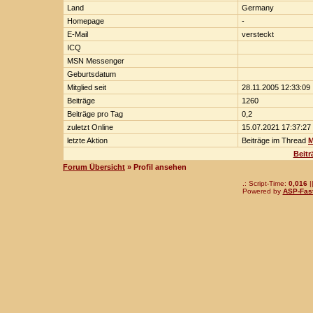
Land
Germany
Homepage
-
E-Mail
versteckt
ICQ
MSN Messenger
Geburtsdatum
Mitglied seit
28.11.2005 12:33:09
Beiträge
1260
Beiträge pro Tag
0,2
zuletzt Online
15.07.2021 17:37:27
letzte Aktion
Beiträge im Thread
M
Beitr
Forum Übersicht
» Profil ansehen
.: Script-Time:
0,016
|
Powered by
ASP-Fas