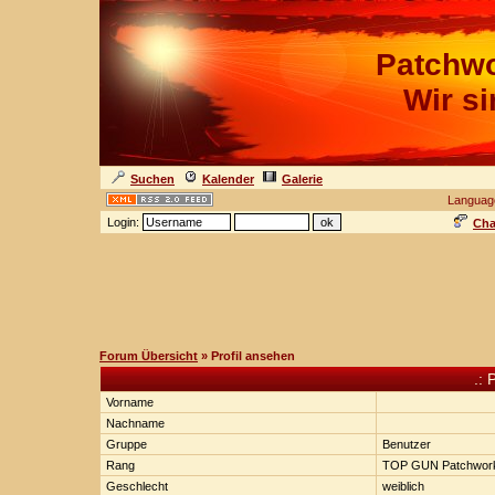
Patchwo
Wir s
Suchen
Kalender
Galerie
Languag
Login:
Cha
Forum Übersicht
» Profil ansehen
.: 
Vorname
Nachname
Gruppe
Benutzer
Rang
TOP GUN Patchwor
Geschlecht
weiblich