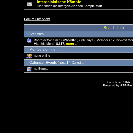
Intergalaktische Kämpfe
Hier finden die Intergalaktischen Kämpfe statt.
Forum Overview
.: Board - Info :.
:: Statistics :.
Board active since
6/26/2007
(6986 Days), Members
17
, newest M
Hits this Month
8,617
,
more ..
:: Members online :.
none online
:: Calendar-Events (next 14 Days) :.
no Events
.: Script-Time:
0.047
|
Powered by
ASP-Fas