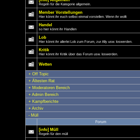
Regeln für die Kategorie allgemein.
Member Vorstellungen
Hier könnt ihr euch selbst einmal vorstellen. Wenn ihr wollt
Handel
so hier könnt ihr Handlen
Lob
Hier könnt ihr allerlei Lob zum Forum, zur Ally usw. loswerden.
Kritik
Hier könnt ihr Kritik über das Forum usw. loswerden.
Wetten
+
Off Topic
+
Ältesten Rat
+
Moderatoren Bereich
+
Admin Bereich
+
Kampfberichte
+
Archiv
-
Müll
Forum
[info] Müll
Regeln für den müll