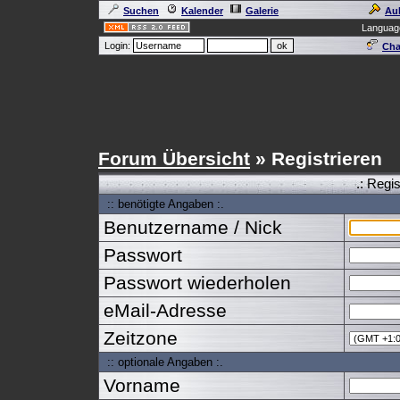
Suchen
Kalender
Galerie
Au
Languag
Login:
Cha
Forum Übersicht
» Registrieren
.: Regi
:: benötigte Angaben :.
Benutzername / Nick
Passwort
Passwort wiederholen
eMail-Adresse
Zeitzone
:: optionale Angaben :.
Vorname