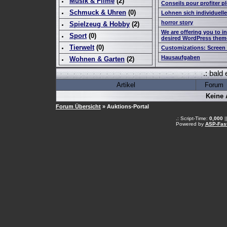
Musik & Filme
(
2
)
Conseils pour profiter 
Schmuck & Uhren
(0)
Lohnen sich individuell
horror story
Spielzeug & Hobby
(
2
)
We are offering you to i
Sport
(0)
desired WordPress them
Tierwelt
(0)
Customizations: Screen 
Hausaufgaben
Wohnen & Garten
(
2
)
.: bald
Artikel
Forum
Keine 
Forum Übersicht
» Auktions-Portal
.: Script-Time:
0,000
|
Powered by
ASP-Fas