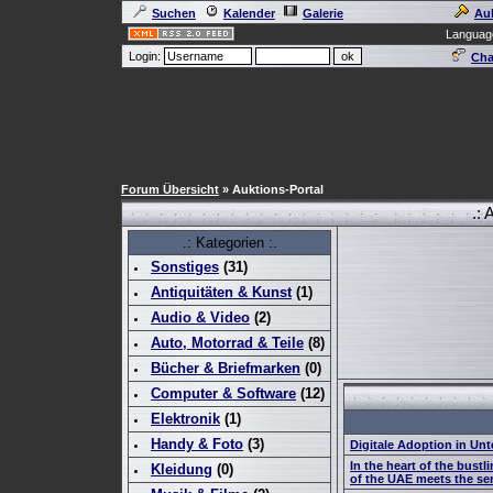
Suchen
Kalender
Galerie
Au
Languag
Login:
Cha
Forum Übersicht
» Auktions-Portal
.: 
.: Kategorien :.
Sonstiges
(
31
)
Antiquitäten & Kunst
(
1
)
Audio & Video
(
2
)
Auto, Motorrad & Teile
(
8
)
Bücher & Briefmarken
(0)
Computer & Software
(
12
)
Elektronik
(
1
)
Handy & Foto
(
3
)
Digitale Adoption in Un
In the heart of the bustli
Kleidung
(0)
of the UAE meets the se