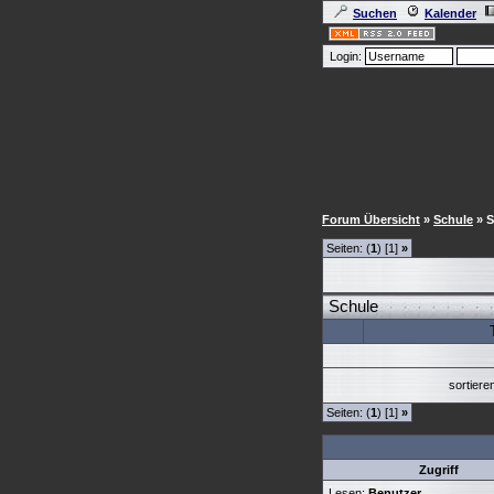
Suchen
Kalender
Login:
Forum Übersicht
»
Schule
» 
Seiten: (
1
) [1]
»
Schule
sortier
Seiten: (
1
) [1]
»
Zugriff
Lesen:
Benutzer