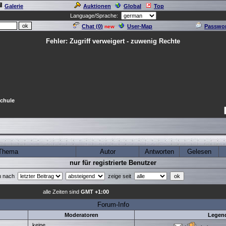
Galerie
Auktionen
Global
Top
Language/Sprache:
Chat (
0
)
User-Map
Passwor
new
Fehler: Zugriff verweigert - zuwenig Rechte
Schule
Thema
Autor
Antworten
Gelesen
nur für registrierte Benutzer
en nach
zeige seit
alle Zeiten sind
GMT +1:00
Forum-Info
Moderatoren
Legen
keine