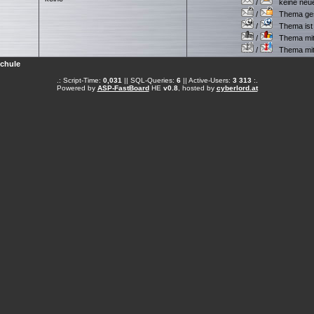
/
keine neuen
/
Thema gesc
/
Thema ist w
/
Thema mit 
/
Thema mit S
Schule
.: Script-Time:
0,031
|| SQL-Queries:
6
|| Active-Users:
3 313
:.
Powered by
ASP-FastBoard
HE
v0.8
, hosted by
cyberlord.at