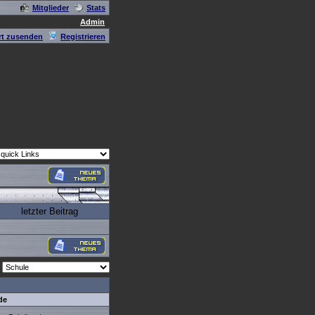
Mitglieder
Stats
Admin
t zusenden
Registrieren
letzter Beitrag
de