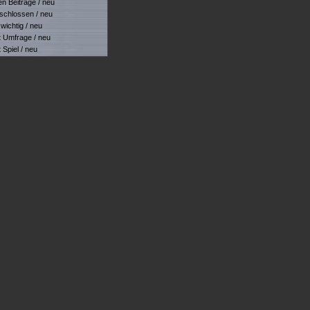
 Beiträge / neu
hlossen / neu
ichtig / neu
Umfrage / neu
piel / neu