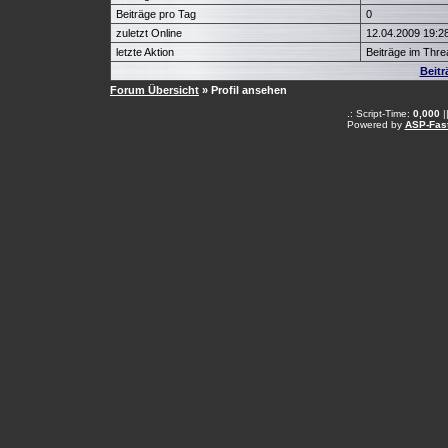
Beiträge pro Tag
0
zuletzt Online
12.04.2009 19:2
letzte Aktion
Beiträge im Thr
Beitr
Forum Übersicht
» Profil ansehen
.: Script-Time:
0,000
|
Powered by
ASP-Fas