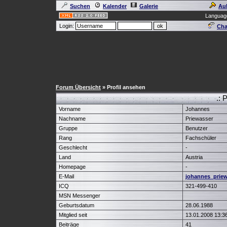
Suchen
Kalender
Galerie
Au
Languag
Login:
Cha
Forum Übersicht
» Profil ansehen
.: 
Vorname
Johannes
Nachname
Priewasser
Gruppe
Benutzer
Rang
Fachschüler
Geschlecht
-
Land
Austria
Homepage
-
E-Mail
johannes_prie
ICQ
321-499-410
MSN Messenger
Geburtsdatum
28.06.1988
Mitglied seit
13.01.2008 13:3
Beiträge
41