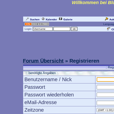
Willkommen bei Blu
Suchen
Kalender
Galerie
Auk
Languag
Login:
Ch
Forum Übersicht
» Registrieren
.: Reg
:: benötigte Angaben :.
Benutzername / Nick
Passwort
Passwort wiederholen
eMail-Adresse
Zeitzone