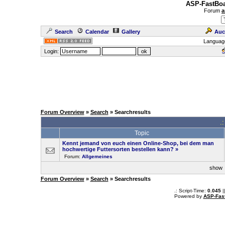
ASP-FastBoa
Forum
a
Search
Calendar
Gallery
Auc
Languag
Login:
Forum Overview
»
Search
» Searchresults
.
Topic
Kennt jemand von euch einen Online-Shop, bei dem man
hochwertige Futtersorten bestellen kann?
»
Forum:
Allgemeines
sho
Forum Overview
»
Search
» Searchresults
.: Script-Time:
0.045
|
Powered by
ASP-Fas