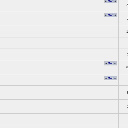
»
Mod
«
2
»
Mod
«
1
»
Mod
«
6
»
Mod
«