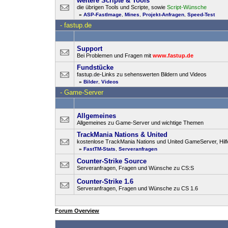
weitere Scripte & Tools
die übrigen Tools und Scripte, sowie
Script-Wünsche
»
ASP-FastImage
,
Mines
,
Projekt-Anfragen
,
Speed-Test
-
fastup.de
Support
Bei Problemen und Fragen mit
www.fastup.de
Fundstücke
fastup.de-Links zu sehenswerten Bildern und Videos
»
Bilder
,
Videos
-
Game-Server
Allgemeines
Allgemeines zu Game-Server und wichtige Themen
TrackMania Nations & United
kostenlose TrackMania Nations und United GameServer, Hilfe
»
FastTM-Stats
,
Serveranfragen
Counter-Strike Source
Serveranfragen, Fragen und Wünsche zu CS:S
Counter-Strike 1.6
Serveranfragen, Fragen und Wünsche zu CS 1.6
Forum Overview