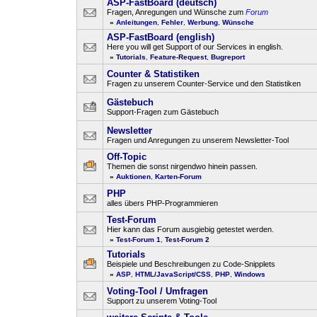
ASP-FastBoard (deutsch)
Fragen, Anregungen und Wünsche zum
Forum
»
Anleitungen
,
Fehler
,
Werbung
,
Wünsche
ASP-FastBoard (english)
Here you will get Support of our Services in english.
»
Tutorials
,
Feature-Request
,
Bugreport
Counter & Statistiken
Fragen zu unserem Counter-Service und den Statistiken
Gästebuch
Support-Fragen zum Gästebuch
Newsletter
Fragen und Anregungen zu unserem Newsletter-Tool
Off-Topic
Themen die sonst nirgendwo hinein passen.
»
Auktionen
,
Karten-Forum
PHP
alles übers PHP-Programmieren
Test-Forum
Hier kann das Forum ausgiebig getestet werden.
»
Test-Forum 1
,
Test-Forum 2
Tutorials
Beispiele und Beschreibungen zu Code-Snipplets
»
ASP
,
HTML/JavaScript/CSS
,
PHP
,
Windows
Voting-Tool / Umfragen
Support zu unserem Voting-Tool