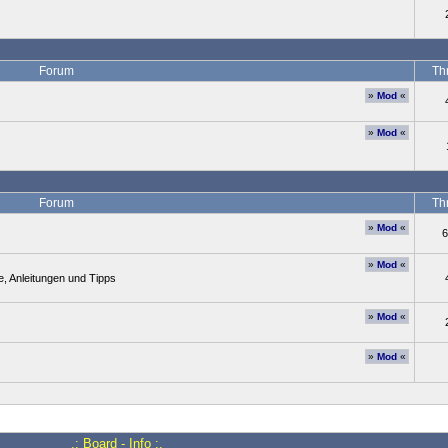
Forum
Th
»
Mod
«
»
Mod
«
Forum
Th
»
Mod
«
6
»
Mod
«
, Anleitungen und Tipps
»
Mod
«
»
Mod
«
.: Board - Info :.