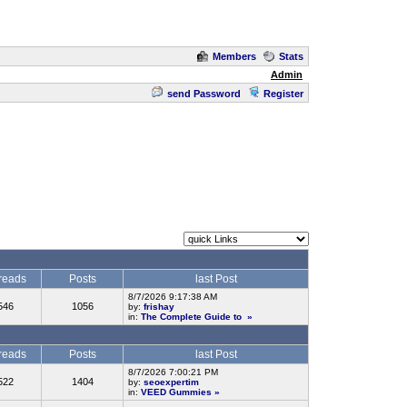
Members
Stats
Admin
send Password
Register
reads
Posts
last Post
8/7/2026 9:17:38 AM
546
1056
by:
frishay
in:
The Complete Guide to
»
reads
Posts
last Post
8/7/2026 7:00:21 PM
522
1404
by:
seoexpertim
in:
VEED Gummies
»