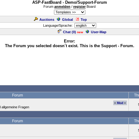
ASP-FastBoard - Demo/Support-Forum
Forum
anmelden
/
register
Board
Auctions
Global
Top
Language/Sprache:
Chat (
0
)
User-Map
new
Error:
The Forum you selected doesn´t exist. This is the Support - Forum.
Forum
Th
»
Mod
«
d allgemeine Fragen
Forum
Th