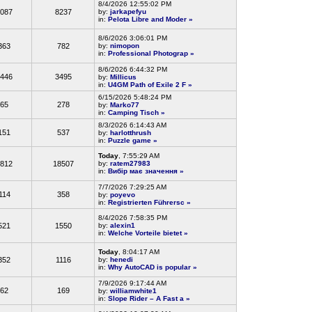
8/4/2026 12:55:02 PM
087
8237
by:
jarkapefyu
in:
Pelota Libre and Moder
»
8/6/2026 3:06:01 PM
363
782
by:
nimopon
in:
Professional Photograp
»
8/6/2026 6:44:32 PM
446
3495
by:
Millicus
in:
U4GM Path of Exile 2 F
»
6/15/2026 5:48:24 PM
65
278
by:
Marko77
in:
Camping Tisch
»
8/3/2026 6:14:43 AM
151
537
by:
harlotthrush
in:
Puzzle game
»
Today
, 7:55:29 AM
812
18507
by:
ratem27983
in:
Вибір має значення
»
7/7/2026 7:29:25 AM
114
358
by:
poyevo
in:
Registrierten Führersc
»
8/4/2026 7:58:35 PM
521
1550
by:
alexin1
in:
Welche Vorteile bietet
»
Today
, 8:04:17 AM
352
1116
by:
henedi
in:
Why AutoCAD is popular
»
7/9/2026 9:17:44 AM
62
169
by:
williamwhite1
in:
Slope Rider – A Fast a
»