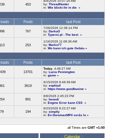
8/4/2026 10:07:20 AM
239
453
by:
ThreadHunter
in:
Wie blickt ihr in die
»
reads
Posts
last Post
7/26/2026 12:38:14 PM
496
767
by:
DarkuO
in:
Typersi.pl - The best
»
1/16/2026 11:08:36 AM
113
253
by:
Marko77
in:
Wo kann ich gute Gebäu
»
reads
Posts
last Post
Today
, 4:48:27 AM
439
13701
by:
Lucia Pennington
in:
game
»
6/15/2026 8:49:39 AM
461
3619
by:
sophia4
in:
https://www.goodbusine
»
8/6/2026 2:45:23 PM
254
891
by:
henedi
in:
Engine Error kann CSS
»
6/23/2026 8:22:27 AM
79
194
by:
simplly
in:
En DoramasMP4 verás lo
»
all Times are
GMT +1:00
.: Calendar :.