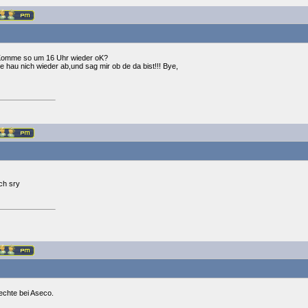
Komme so um 16 Uhr wieder oK?
te hau nich wieder ab,und sag mir ob de da bist!!! Bye,
ch sry
echte bei Aseco.