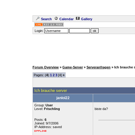
Search
Calendar
Gallery
Login:
Forum Overview
»
Game-Server
»
Serveranfragen
» Ich brauche 
Pages: (
4
)
1
2
3
[4]
»
Ich brauche server
janlol22
Group:
User
Level:
Frischling
biste da?
Posts:
6
Joined: 9/7/2006
IP-Address: saved