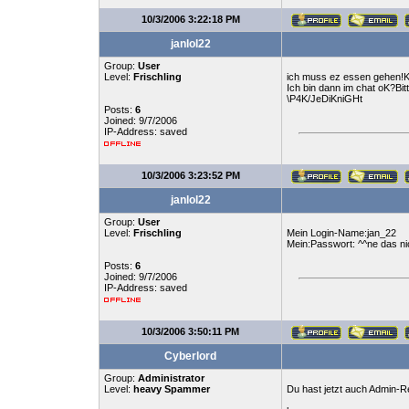
10/3/2006 3:22:18 PM
janlol22
Group:
User
Level:
Frischling
ich muss ez essen gehen!
Ich bin dann im chat oK?Bit
\P4K/JeDiKniGHt
Posts:
6
Joined: 9/7/2006
IP-Address: saved
10/3/2006 3:23:52 PM
janlol22
Group:
User
Level:
Frischling
Mein Login-Name:jan_22
Mein:Passwort: ^^ne das ni
Posts:
6
Joined: 9/7/2006
IP-Address: saved
10/3/2006 3:50:11 PM
Cyberlord
Group:
Administrator
Level:
heavy Spammer
Du hast jetzt auch Admin-R