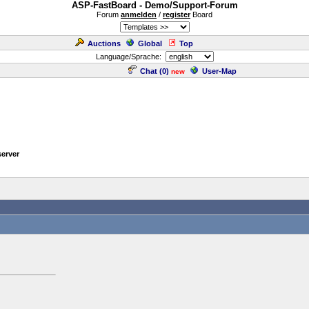
ASP-FastBoard - Demo/Support-Forum
Forum
anmelden
/
register
Board
Auctions
Global
Top
Language/Sprache:
Chat (
0
)
User-Map
new
server