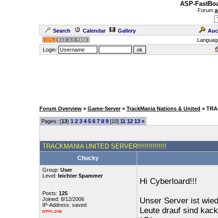
ASP-FastBoa
Forum
a
Search
Calendar
Gallery
Auc
Languag
Login:
Forum Overview
»
Game-Server
»
TrackMania Nations & United
» TRA
Pages: (
13
)
1
2
3
4
5
6
7
8
9
[10]
11
12
13
»
TRACKMANIA UNITED SERVER!!!!!!!!!!!!!!!
Chucky
Group:
User
Level:
leichter Spammer
Hi Cyberloard!!!
Posts:
125
Joined: 8/12/2006
Unser Server ist wie
IP-Address: saved
Leute drauf sind kack