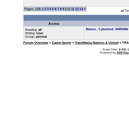
Pages: (
13
)
1
2
3
4
5
6
7
8
9
[10]
11
12
13
»
all T
Access
Bimon.
,
Cyberlord
,
W4RWIN
Reading:
all
Writing:
User
Group:
general
Forum Overview
»
Game-Server
»
TrackMania Nations & United
» TRA
.: Script-Time:
0.031
|
Powered by
ASP-Fas