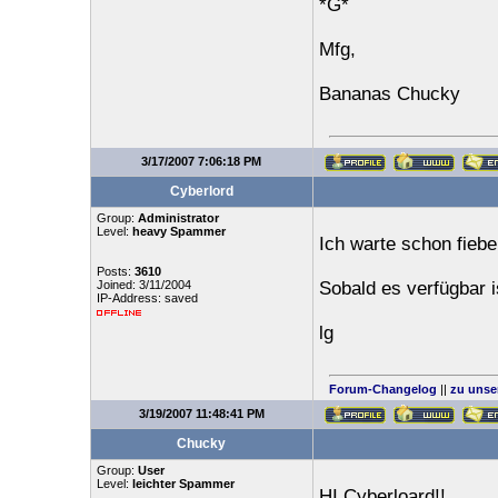
*G*
Mfg,
Bananas Chucky
3/17/2007 7:06:18 PM
Cyberlord
Group:
Administrator
Level:
heavy Spammer
Ich warte schon fiebe
Posts:
3610
Joined: 3/11/2004
Sobald es verfügbar is
IP-Address: saved
lg
Forum-Changelog
||
zu unse
3/19/2007 11:48:41 PM
Chucky
Group:
User
Level:
leichter Spammer
HI Cyberloard!!