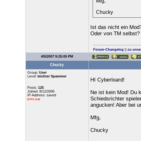
Mfg,
Chucky
Ist das nicht ein Mod
Oder von TM selbst?
Forum-Changelog
||
zu unse
4/5/2007 9:25:05 PM
Chucky
Group:
User
Level:
leichter Spammer
HI Cyberloard!
Posts:
125
Joined: 8/12/2006
Ne ist kein Mod! Du 
IP-Address: saved
Schiedsrichter spiel
angucken! Aber bei un
Mfg,
Chucky