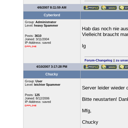
4/6/2007 8:11:59 AM
Cyberlord
Group:
Administrator
Level:
heavy Spammer
Hab das noch nie aus
Vielleicht braucht ma
Posts:
3610
Joined: 3/11/2004
IP-Address: saved
lg
Forum-Changelog
||
zu unse
4/10/2007 3:17:28 PM
Chucky
Group:
User
Level:
leichter Spammer
Server leider wieder 
Posts:
125
Joined: 8/12/2006
Bitte neustarten! Dank
IP-Address: saved
Mfg,
Chucky