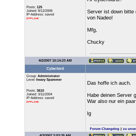
Posts:
125
Joined: 8/12/2006
Server ist down bitte
IP-Address: saved
von Nadeo!
Mfg,
Chucky
4/2/2007 10:14:23 AM
Cyberlord
Group:
Administrator
Level:
heavy Spammer
Das hoffe ich auch.
Posts:
3610
Joined: 3/11/2004
Habe deinen Server gl
IP-Address: saved
War also nur ein paar
lg
Forum-Changelog
||
zu unse
4/3/2007 2:03:35 AM