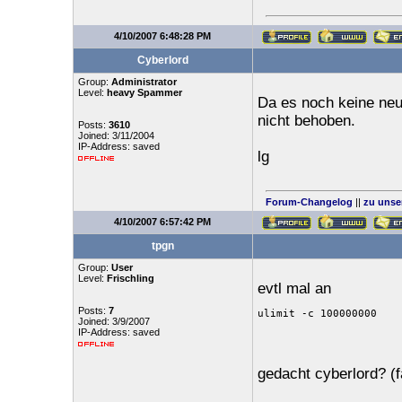
4/10/2007 6:48:28 PM
Cyberlord
Group:
Administrator
Level:
heavy Spammer
Da es noch keine neue
nicht behoben.
Posts:
3610
Joined: 3/11/2004
IP-Address: saved
lg
Forum-Changelog
||
zu unse
4/10/2007 6:57:42 PM
tpgn
Group:
User
Level:
Frischling
evtl mal an
Posts:
7
ulimit -c 100000000
Joined: 3/9/2007
IP-Address: saved
gedacht cyberlord? (fa