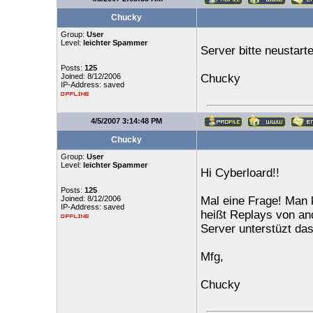
Chucky
Group:
User
Level:
leichter Spammer
Server bitte neustarte
Posts:
125
Joined: 8/12/2006
Chucky
IP-Address: saved
4/5/2007 3:14:48 PM
Chucky
Group:
User
Level:
leichter Spammer
Hi Cyberloard!!
Posts:
125
Joined: 8/12/2006
Mal eine Frage! Man 
IP-Address: saved
heißt Replays von an
Server unterstüzt da
Mfg,
Chucky