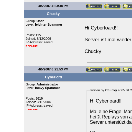
4/5/2007 4:53:38 PM
Chucky
Group:
User
Level:
leichter Spammer
Hi Cyberloard!!
Posts:
125
Joined: 8/12/2006
Server ist mal wieder
IP-Address: saved
Chucky
4/5/2007 6:21:53 PM
Cyberlord
Group:
Administrator
Level:
heavy Spammer
written by
Chucky
at 05.04.
Posts:
3610
Hi Cyberloard!!
Joined: 3/11/2004
IP-Address: saved
Mal eine Frage! Man
heißt Replays von a
Server unterstüzt d