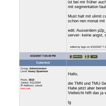
ist bei mir früher a
mit segmentation faul
Must halt mit ulimit 
schon nen monat mit 
edit: Ausserdem p2p_
server- keine angst, 
edited by tpgn on 4/10/2007 7:
4/10/2007 7:04:49 PM
Cyberlord
Group:
Administrator
Level:
heavy Spammer
Hallo,
Posts:
3610
Joined: 3/11/2004
die TMN und TMU-Ser
IP-Address: saved
Habe jetzt aber berei
Vielleicht hilft das ja
lg