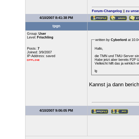
Forum-Changelog
||
zu unse
4/10/2007 8:41:38 PM
tpgn
Group:
User
Level:
Frischling
written by
Cyberlord
at 10.0
Hallo,
Posts:
7
Joined: 3/9/2007
die TMN und TMU-Server sin
IP-Address: saved
Habe jetzt aber bereits P2P U
Vielleicht hilft das ja wirklich 
lg
Kannst ja dann beric
4/10/2007 9:06:05 PM