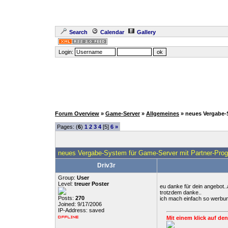
Search
Calendar
Gallery
Login:
Forum Overview
»
Game-Server
»
Allgemeines
» neues Vergabe-
Pages: (
6
)
1
2
3
4
[5]
6
»
neues Vergabe-System für Game-Server mit Partner-Pr
Driv3r
Group:
User
Level:
treuer Poster
eu danke für dein angebot.
trotzdem danke..
Posts:
270
ich mach einfach so werbung.
Joined: 9/17/2006
IP-Address: saved
Mit einem klick auf den