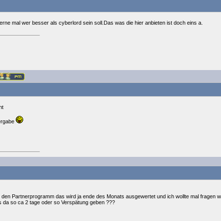
erne mal wer besser als cyberlord sein soll.Das was die hier anbieten ist doch eins a.
ht
vergabe
den Partnerprogramm das wird ja ende des Monats ausgewertet und ich wollte mal fragen wan 
s da so ca 2 tage oder so Verspätung geben ???