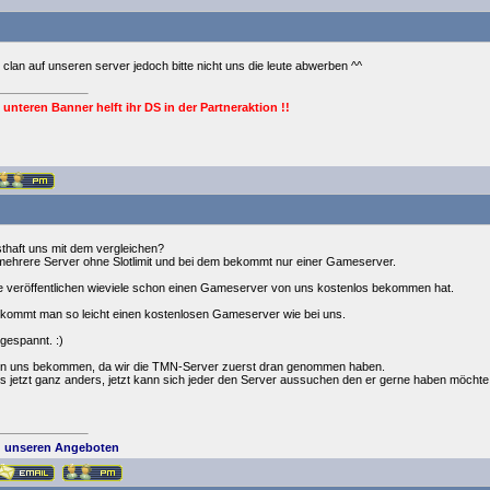
clan auf unseren server jedoch bitte nicht uns die leute abwerben ^^
 unteren Banner helft ihr DS in der Partneraktion !!
nsthaft uns mit dem vergleichen?
mehrere Server ohne Slotlimit und bei dem bekommt nur einer Gameserver.
e veröffentlichen wieviele schon einen Gameserver von uns kostenlos bekommen hat.
ekommt man so leicht einen kostenlosen Gameserver wie bei uns.
 gespannt. :)
on uns bekommen, da wir die TMN-Server zuerst dran genommen haben.
s jetzt ganz anders, jetzt kann sich jeder den Server aussuchen den er gerne haben möchte
 unseren Angeboten