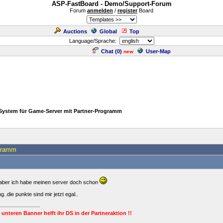
ASP-FastBoard - Demo/Support-Forum
Forum
anmelden
/
register
Board
Auctions
Global
Top
Language/Sprache:
Chat (
0
)
User-Map
new
System für Game-Server mit Partner-Programm
ogramm
.aber ich habe meinen server doch schon
.die punkte sind mir jetzt egal..
 unteren Banner helft ihr DS in der Partneraktion !!