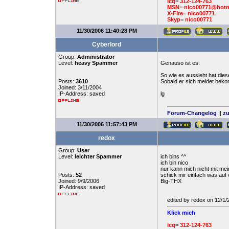
icq= 312-124-763
MSN= nico00771@hotm
X-Fire= nico00771
Skyp= nico00771
11/30/2006 11:40:28 PM
Cyberlord
Group:
Administrator
Level:
heavy Spammer
Genauso ist es.
So wie es aussieht hat di
Posts:
3610
Sobald er sich meldet bek
Joined: 3/11/2004
IP-Address: saved
lg
Forum-Changelog
||
zu
11/30/2006 11:57:43 PM
redox
Group:
User
Level:
leichter Spammer
ich bins ^^
ich bin nico
nur kann mich nicht mit me
Posts:
52
schick mir einfach was auf 
Joined: 9/9/2006
Big-THX
IP-Address: saved
edited by redox on 12/1
Klick mich
icq= 312-124-763