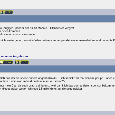
großzügiger Sponsor der für 48 Monate 3 Clanserver vergibt!
 da einen kommen.
ute einen Server bekommen.
r nicht weitergeben, sonst würden mehrere immer parallel zusammenarbeiten, und dann die
 unseren Angeboten
bloß das der die sache anders angeht also du......ich schicke dir mal den link per pn....aber ich
machen....ähm warum hast du deinen server schon??
nte mein Clan da auch drauf trainieren.... weil damit ich das vom anderen sponsor bekomm
 dieses paket wovon ich rede 1.5 mille klicks auf die seite geleitet