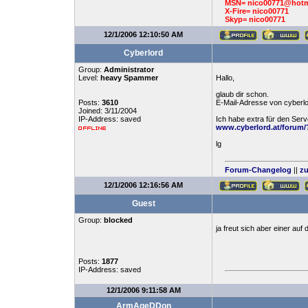
MSN= nico00771@hotm
X-Fire= nico00771
Skyp= nico00771
12/1/2006 12:10:50 AM
Cyberlord
Group:
Administrator
Level:
heavy Spammer
Hallo,
glaub dir schon.
Posts:
3610
E-Mail-Adresse von cyberl
Joined: 3/11/2004
IP-Address: saved
Ich habe extra für den Serv
www.cyberlord.at/forum/
lg
Forum-Changelog
||
zu
12/1/2006 12:16:56 AM
Guest
Group:
blocked
ja freut sich aber einer auf
Posts:
1877
IP-Address: saved
12/1/2006 9:11:58 AM
ArmAgeDDon