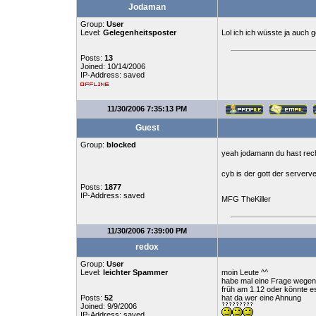
Jodaman
Group:
User
Level:
Gelegenheitsposter
Lol ich ich wüsste ja auch g
Posts:
13
Joined: 10/14/2006
IP-Address: saved
11/30/2006 7:35:13 PM
Guest
Group:
blocked
yeah jodamann du hast rec
cyb is der gott der server
Posts:
1877
IP-Address: saved
MFG TheKiller
11/30/2006 7:39:00 PM
redox
Group:
User
Level:
leichter Spammer
moin Leute ^^
habe mal eine Frage wegen 
früh am 1.12 oder könnte e
Posts:
52
hat da wer eine Ahnung
Joined: 9/9/2006
IP-Address: saved