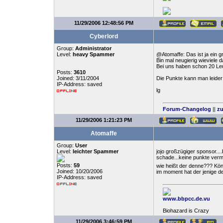
11/29/2006 12:48:56 PM
Cyberlord
Group:
Administrator
Level:
heavy Spammer
@Atomaffe: Das ist ja ein 
Bin mal neugierig wieviele
Bei uns haben schon 20 Le
Posts:
3610
Joined: 3/11/2004
Die Punkte kann man leide
IP-Address: saved
lg
Forum-Changelog
||
zu
11/29/2006 1:21:23 PM
Atomaffe
Group:
User
Level:
leichter Spammer
jojo großzügiger sponsor....
schade...keine punkte ver
Posts:
59
wie heißt der denne??? Kön
Joined: 10/20/2006
im moment hat der jenige der
IP-Address: saved
www.bbpcc.de.vu
Biohazard is Crazy
11/29/2006 3:46:59 PM