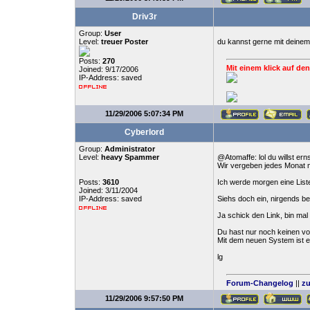
Driv3r
Group:
User
Level:
treuer Poster
du kannst gerne mit deinem 
Posts:
270
Mit einem klick auf den
Joined: 9/17/2006
IP-Address: saved
11/29/2006 5:07:34 PM
Cyberlord
Group:
Administrator
Level:
heavy Spammer
@Atomaffe: lol du willst er
Wir vergeben jedes Monat 
Posts:
3610
Ich werde morgen eine List
Joined: 3/11/2004
IP-Address: saved
Siehs doch ein, nirgends b
Ja schick den Link, bin mal
Du hast nur noch keinen v
Mit dem neuen System ist e
lg
Forum-Changelog
||
zu
11/29/2006 9:57:50 PM