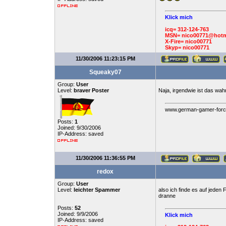
Klick mich
icq= 312-124-763
MSN= nico00771@hotm
X-Fire= nico00771
Skyp= nico00771
11/30/2006 11:23:15 PM
Squeaky07
Group:
User
Level:
braver Poster
Naja, irgendwie ist das wah
www.german-gamer-forc
Posts:
1
Joined: 9/30/2006
IP-Address: saved
11/30/2006 11:36:55 PM
redox
Group:
User
Level:
leichter Spammer
also ich finde es auf jeden
dranne
Posts:
52
Joined: 9/9/2006
Klick mich
IP-Address: saved