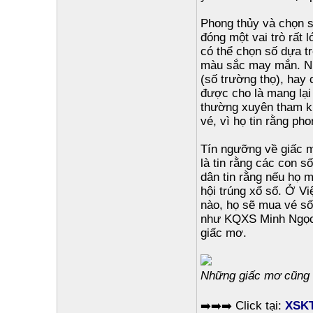
Phong thủy và chọn s
đóng một vai trò rất 
có thể chọn số dựa tr
màu sắc may mắn. Nhữ
(số trường thọ), hay 
được cho là mang lại
thường xuyên tham kh
vé, vì họ tin rằng pho
Tín ngưỡng về giấc m
là tin rằng các con s
dân tin rằng nếu họ 
hội trúng xổ số. Ở Vi
nào, họ sẽ mua vé số
như KQXS Minh Ngọc 
giấc mơ.
Những giấc mơ cũng
➡️➡️➡️ Click tại:
XSKT