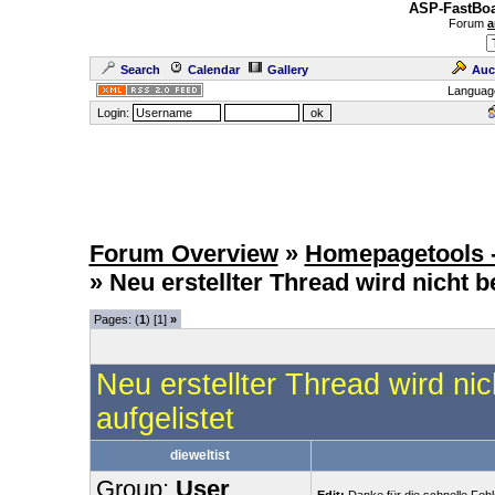
ASP-FastBoa
Forum
a
Search
Calendar
Gallery
Auc
Languag
Login:
Forum Overview
»
Homepagetools -
» Neu erstellter Thread wird nicht 
Pages: (
1
) [1]
»
Neu erstellter Thread wird ni
aufgelistet
dieweltist
Group:
User