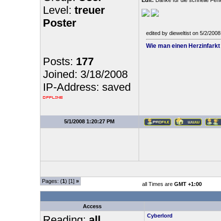
Edit:
Danke für die schnelle Fehle
Level:
treuer
Poster
edited by dieweltist on 5/2/200
Wie man einen Herzinfarkt
Posts:
177
Joined: 3/18/2008
IP-Address: saved
5/1/2008 1:20:27 PM
Pages: (
1
) [1]
»
all Times are
GMT +1:00
Access
Cyberlord
Reading:
all