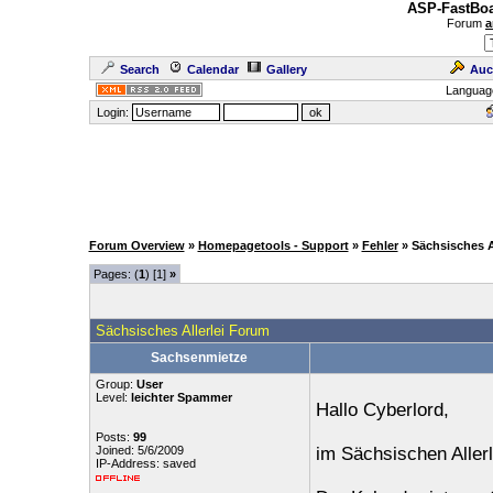
ASP-FastBoa
Forum
a
Search
Calendar
Gallery
Auc
Languag
Login:
Forum Overview
»
Homepagetools - Support
»
Fehler
» Sächsisches A
Pages: (
1
) [1]
»
Sächsisches Allerlei Forum
Sachsenmietze
Group:
User
Level:
leichter Spammer
Hallo Cyberlord,
Posts:
99
Joined: 5/6/2009
im Sächsischen Allerl
IP-Address: saved