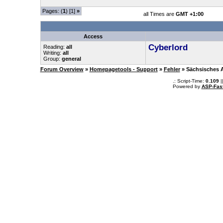
Pages: (
1
) [1]
»
all Times are
GMT +1:00
Access
Cyberlord
Reading:
all
Writing:
all
Group:
general
Forum Overview
»
Homepagetools - Support
»
Fehler
» Sächsisches A
.: Script-Time:
0.109
|
Powered by
ASP-Fas