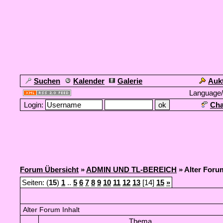
Suchen
Kalender
Galerie
Auk
Language
Login:
Cha
Forum Übersicht
»
ADMIN UND TL-BEREICH
» Alter Foru
Seiten: (
15
)
1
..
5
6
7
8
9
10
11
12
13
[14]
15
»
Alter Forum Inhalt
Thema