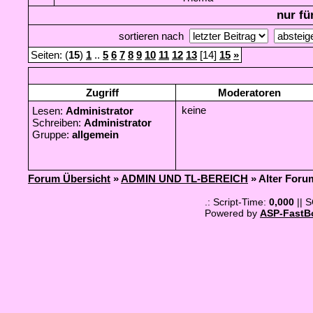
nur fü
sortieren nach
Seiten: (
15
)
1
..
5
6
7
8
9
10
11
12
13
[14]
15
»
Zugriff
Moderatoren
keine
Lesen:
Administrator
Schreiben:
Administrator
Gruppe:
allgemein
Forum Übersicht
»
ADMIN UND TL-BEREICH
» Alter Foru
.: Script-Time:
0,000
|| 
Powered by
ASP-FastB