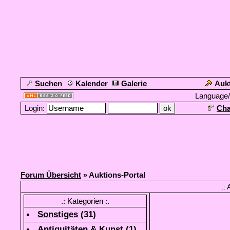
Suchen
Kalender
Galerie
Auk
Language
Login:
Cha
Forum Übersicht
» Auktions-Portal
.: 
.: Kategorien :.
Sonstiges
(
31
)
Antiquitäten & Kunst
(
1
)