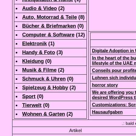
Audio & Video
(
2
)
Auto, Motorrad & Teile
(
8
)
Bücher & Briefmarken
(0)
Computer & Software
(
12
)
Elektronik
(
1
)
Digitale Adoption i
Handy & Foto
(
3
)
In the heart of the b
Kleidung
(0)
lifestyle of the UAE
Musik & Filme
(
2
)
Conseils pour profi
Lohnen sich individu
Schmuck & Uhren
(0)
horror story
Spielzeug & Hobby
(
2
)
We are offering you 
Sport
(0)
desired WordPress 
Customizations: Scr
Tierwelt
(0)
Hausaufgaben
Wohnen & Garten
(
2
)
.: bald
Artikel