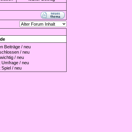
de
 Beiträge / neu
hlossen / neu
ichtig / neu
Umfrage / neu
piel / neu