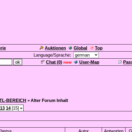
rie
Auktionen
Global
Top
Language/Sprache:
Chat (
0
)
User-Map
Pas
new
TL-BEREICH
» Alter Forum Inhalt
13
14
[15]
»
Thema
Autor
Antworten
G