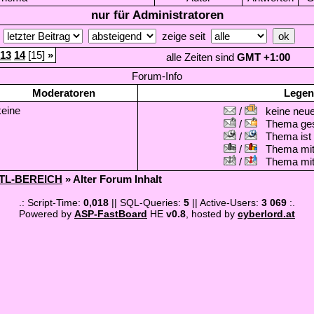
nur für Administratoren
h
zeige seit
13
14
[15]
»
alle Zeiten sind
GMT +1:00
Forum-Info
Moderatoren
Legen
keine
/
keine neuen
/
Thema gesc
/
Thema ist w
/
Thema mit 
/
Thema mit S
TL-BEREICH
» Alter Forum Inhalt
.: Script-Time:
0,018
|| SQL-Queries:
5
|| Active-Users:
3 069
:.
Powered by
ASP-FastBoard
HE
v0.8
, hosted by
cyberlord.at