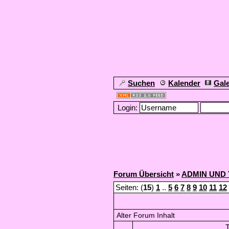
Suchen
Kalender
Gale
Login:
Forum Übersicht
»
ADMIN UND 
Seiten: (
15
)
1
..
5
6
7
8
9
10
11
12
Alter Forum Inhalt