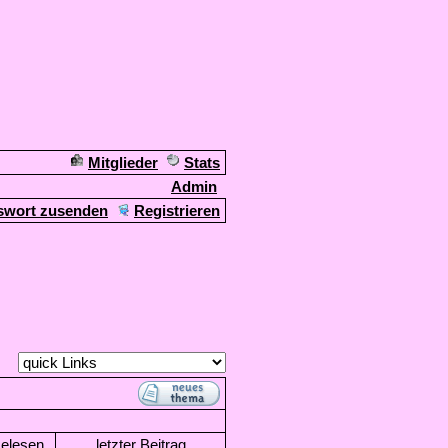
Mitglieder
Stats
Admin
swort zusenden
Registrieren
elesen
letzter Beitrag