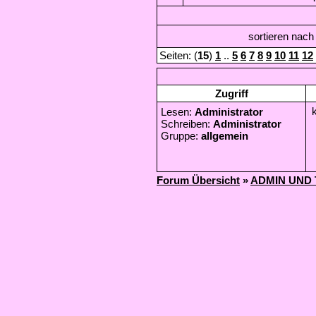
sortieren nac
Seiten: (
15
)
1
..
5
6
7
8
9
10
11
12
Zugriff
Lesen:
Administrator
Schreiben:
Administrator
Gruppe:
allgemein
Forum Übersicht
»
ADMIN UND 