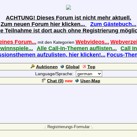
ACHTUNG! Dieses Forum ist nicht mehr aktuell.
Zum neuen Forum hier klicken...
Zum Gästebuch...
ie Teilnahme ist dort auch ohne Registrierung möglic
eines Forum...
Webvideos...
Webverzei
mit den Kategorien
ewinnspiele...
Alle Call-In-Themen auflisten...
Call In
sionsthemen aufzulisten, hier klicken!...
Focus-Theme
Auktionen
Global
Top
Language/Sprache:
Chat (
0
)
User-Map
new
.: Registrierungs-Formular :.