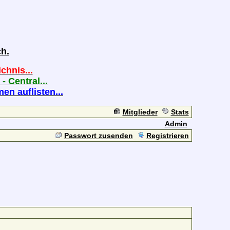
h.
chnis...
 - Central...
n auflisten...
Mitglieder
Stats
Admin
Passwort zusenden
Registrieren