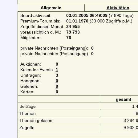
Allgemein
Aktivitäten
Board aktiv seit:
03.01.2005 06:49:09
(7 890 Tage)
Premium-Forum bis:
01.01.1970
(30 000 Zugriffe p.M.)
Zugriffe diesen Monat:
24 955
voraussichtlich d. M.:
79 793
Mitglieder:
76
private Nachrichten (Posteingang):
0
private Nachrichten (Postausgang):
0
Auktionen:
0
Kalender-Events:
1
Umfragen:
3
Hangman:
0
Galerien:
9
Karten:
0
gesamt
Beiträge
1 
Themen
Themen gelesen
3 284 
Zugriffe
9 932 