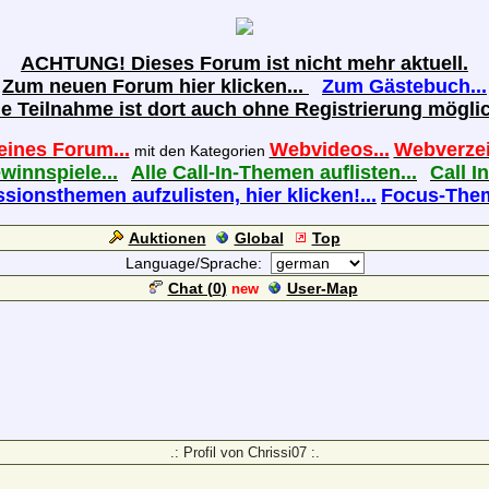
ACHTUNG! Dieses Forum ist nicht mehr aktuell.
Zum neuen Forum hier klicken...
Zum Gästebuch...
ie Teilnahme ist dort auch ohne Registrierung möglic
eines Forum...
Webvideos...
Webverzei
mit den Kategorien
ewinnspiele...
Alle Call-In-Themen auflisten...
Call In
sionsthemen aufzulisten, hier klicken!...
Focus-Theme
Auktionen
Global
Top
Language/Sprache:
Chat (
0
)
User-Map
new
.: Profil von Chrissi07 :.