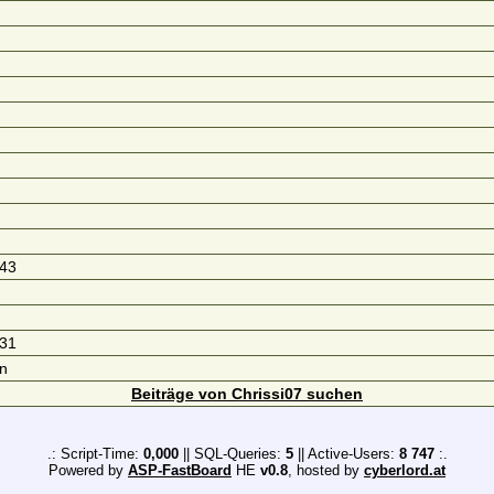
:43
:31
n
Beiträge von Chrissi07 suchen
.: Script-Time:
0,000
|| SQL-Queries:
5
|| Active-Users:
8 747
:.
Powered by
ASP-FastBoard
HE
v0.8
, hosted by
cyberlord.at