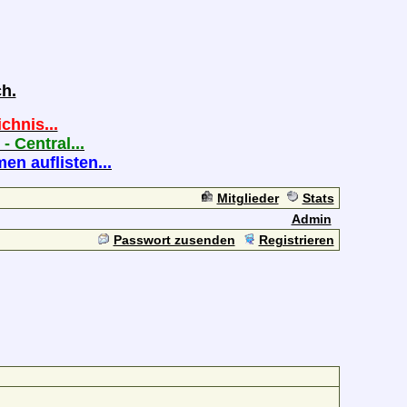
h.
chnis...
 - Central...
n auflisten...
Mitglieder
Stats
Admin
Passwort zusenden
Registrieren