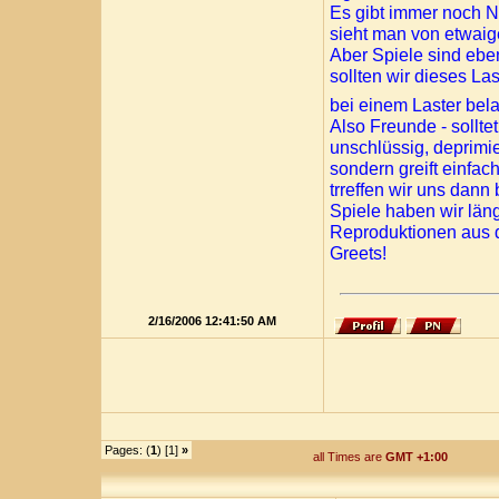
Es gibt immer noch 
sieht man von etwaig
Aber Spiele sind eben
sollten wir dieses La
bei einem Laster bel
Also Freunde - sollt
unschlüssig, deprimier
sondern greift einfac
trreffen wir uns dann
Spiele haben wir läng
Reproduktionen aus d
Greets!
2/16/2006 12:41:50 AM
Pages: (
1
) [1]
»
all Times are
GMT +1:00