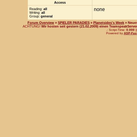
Access
none
Reading:
all
Writing:
all
Group:
general
Forum Overview
»
SPIELER PARADIES
»
Planetsides's Week
» Neues
ACHTUNG!
Wir hosten seit gestern (21.02.2009) einen TeamspeakServer!
.: Script-Time:
0.000
|
Powered by
ASP-Fas