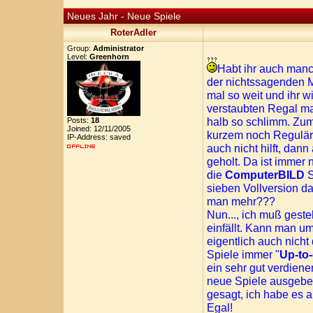
Neues Jahr - Neue Spiele
RoterAdler
Group:
Administrator
Level:
Greenhorn
Habt ihr auch manc
der nichtssagenden M
mal so weit und ihr w
verstaubten Regal ma
halb so schlimm. Zum
Posts:
18
Joined: 12/11/2005
kurzem noch Regulär
IP-Address: saved
auch nicht hilft, da
geholt. Da ist immer n
die
ComputerBILD
S
sieben Vollversion da
man mehr???
Nun..., ich muß geste
einfällt. Kann man um
eigentlich auch nich
Spiele immer "
Up-to-
ein sehr gut verdiene
neue Spiele ausgeben 
gesagt, ich habe es a
Egal!