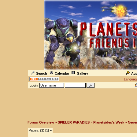
Search
Calendar
Gallery
Auc
Languag
Login:
Forum Overview
»
SPIELER PARADIES
»
Planetsides's Week
» Neues
Pages: (
1
) [1]
»