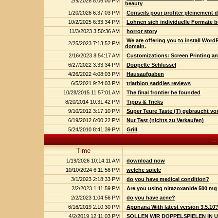
2/9/2026 8:06:00 PM
beauty
1/20/2026 6:37:03 PM
Conseils pour profiter pleinement 
10/2/2025 6:33:34 PM
Lohnen sich individuelle Formate b
11/3/2023 3:50:36 AM
horror story
We are offering you to install Wor
2/25/2023 7:13:52 PM
domain.
2/16/2023 8:54:17 AM
Customizations: Screen Printing a
6/27/2022 3:33:34 PM
Doppelte Schlüssel
4/26/2022 4:08:03 PM
Hausaufgaben
6/5/2021 9:24:03 PM
triathlon saddles reviews
10/28/2015 11:57:01 AM
The final frontier he founded
8/20/2014 10:31:42 PM
Tipps & Tricks
9/10/2012 3:17:10 PM
Super Teure Taste (T) gebraucht vo
6/19/2012 6:00:22 PM
Nut Test (nichts zu Verkaufen)
5/24/2010 8:41:39 PM
Grill
.:
Time
1/19/2026 10:14:11 AM
download now
10/10/2024 6:11:56 PM
welche spiele
3/1/2023 2:18:33 PM
do you have medical condition?
2/2/2023 1:11:59 PM
Are you using nitazoxanide 500 mg 
2/2/2023 1:04:56 PM
do you have acne?
6/16/2019 2:10:30 PM
Appnana With latest version 3.5.10
4/2/2019 12:11:03 PM
SOLLEN WIR DOPPELSPIELEN IN 