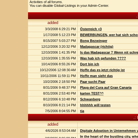
Activities of all forums.
You can disable Global-Listings in your Admin-Center.
.
added
3/3/2008 6:29:21 PM
Österreich <3
1/17/2008 5:12:23 PM
BEWERBUNGEN, wer hat sich schon
8/15/2007 5:03:27 PM
Bong Bezwinger
12/12/2006 3:20:32 PM
Madagascar (richtig)
12/10/2006 1:41:35 PM
Is das Madagascar ? Wenn nit schrei
12/10/2006 1:35:55 PM
Was hab ich gefunden ????
10/14/2006 8:55:26 PM
Dort bin ich
10/12/2006 12:08:30 AM
Hoffe das es jetzt richtig ist
10/11/2006 11:59:11 PM
Hoffe man sieht das
10/2/2006 2:18:50 PM
Paar sucht Paar
8/31/2006 9:48:37 PM
Playa del Cura auf Gran Canaria
8/31/2006 2:53:40 PM
karten TEST^^
8/12/2006 6:10:48 PM
Schwanberg
8/10/2006 8:21:14 PM
hhhhhh will testen
7/5/2006 8:04:55 PM
tja
.:
added
4/6/2026 8:53:04 AM
Digitale Adoption in Unternehmen 
In the heart of the bustling city, w