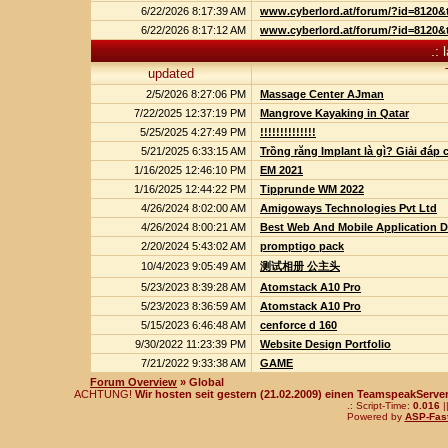
6/22/2026 8:17:39 AM
www.cyberlord.at/forum/?id=8120&
6/22/2026 8:17:12 AM
www.cyberlord.at/forum/?id=8120&
.: 
updated
2/5/2026 8:27:06 PM
Massage Center AJman
7/22/2025 12:37:19 PM
Mangrove Kayaking in Qatar
5/25/2025 4:27:49 PM
!!!!!!!!!!!!!!
5/21/2025 6:33:15 AM
Trồng răng Implant là gì? Giải đáp 
1/16/2025 12:46:10 PM
EM 2021
1/16/2025 12:44:22 PM
Tipprunde WM 2022
4/26/2024 8:02:00 AM
Amigoways Technologies Pvt Ltd
4/26/2024 8:00:21 AM
Best Web And Mobile Application
2/20/2024 5:43:02 AM
promptigo pack
10/4/2023 9:05:49 AM
测试相册 公主头
5/23/2023 8:39:28 AM
Atomstack A10 Pro
5/23/2023 8:36:59 AM
Atomstack A10 Pro
5/15/2023 6:46:48 AM
cenforce d 160
9/30/2022 11:23:39 PM
Website Design Portfolio
7/21/2022 9:33:38 AM
GAME
Forum Overview
» Global
ACHTUNG!
Wir hosten seit gestern (21.02.2009) einen TeamspeakServer!
.: Script-Time:
0.016
|
Powered by
ASP-Fas