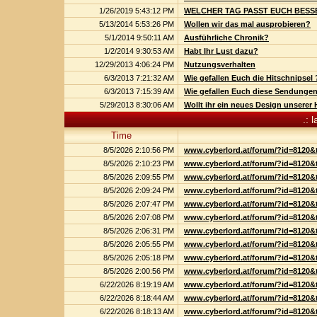
1/26/2019 5:43:12 PM
WELCHER TAG PASST EUCH BESS
5/13/2014 5:53:26 PM
Wollen wir das mal ausprobieren?
5/1/2014 9:50:11 AM
Ausführliche Chronik?
1/2/2014 9:30:53 AM
Habt Ihr Lust dazu?
12/29/2013 4:06:24 PM
Nutzungsverhalten
6/3/2013 7:21:32 AM
Wie gefallen Euch die Hitschnipsel 
6/3/2013 7:15:39 AM
Wie gefallen Euch diese Sendunge
5/29/2013 8:30:06 AM
Wollt ihr ein neues Design unsere
.: 
Time
8/5/2026 2:10:56 PM
www.cyberlord.at/forum/?id=8120&
8/5/2026 2:10:23 PM
www.cyberlord.at/forum/?id=8120&
8/5/2026 2:09:55 PM
www.cyberlord.at/forum/?id=8120&
8/5/2026 2:09:24 PM
www.cyberlord.at/forum/?id=8120&
8/5/2026 2:07:47 PM
www.cyberlord.at/forum/?id=8120&
8/5/2026 2:07:08 PM
www.cyberlord.at/forum/?id=8120&
8/5/2026 2:06:31 PM
www.cyberlord.at/forum/?id=8120&
8/5/2026 2:05:55 PM
www.cyberlord.at/forum/?id=8120&
8/5/2026 2:05:18 PM
www.cyberlord.at/forum/?id=8120&
8/5/2026 2:00:56 PM
www.cyberlord.at/forum/?id=8120&
6/22/2026 8:19:19 AM
www.cyberlord.at/forum/?id=8120&
6/22/2026 8:18:44 AM
www.cyberlord.at/forum/?id=8120&
6/22/2026 8:18:13 AM
www.cyberlord.at/forum/?id=8120&