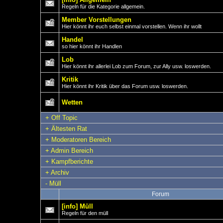
Regeln für die Kategorie allgemein.
Member Vorstellungen
Hier könnt ihr euch selbst einmal vorstellen. Wenn ihr wollt
Handel
so hier könnt ihr Handlen
Lob
Hier könnt ihr allerlei Lob zum Forum, zur Ally usw. loswerden.
Kritik
Hier könnt ihr Kritik über das Forum usw. loswerden.
Wetten
+
Off Topic
+
Ältesten Rat
+
Moderatoren Bereich
+
Admin Bereich
+
Kampfberichte
+
Archiv
-
Müll
Forum
[info] Müll
Regeln für den müll