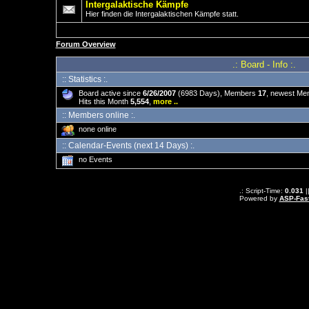
Intergalaktische Kämpfe
Hier finden die Intergalaktischen Kämpfe statt.
Forum Overview
.: Board - Info :.
:: Statistics :.
Board active since
6/26/2007
(6983 Days), Members
17
, newest M
Hits this Month
5,554
,
more ..
:: Members online :.
none online
:: Calendar-Events (next 14 Days) :.
no Events
.: Script-Time:
0.031
|
Powered by
ASP-Fas