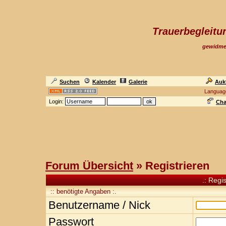
Trauerbegleit
gewidme
Suchen
Kalender
Galerie
Auk
Languag
Login:
Cha
Forum Übersicht
» Registrieren
.: Regi
:: benötigte Angaben :.
Benutzername / Nick
Passwort