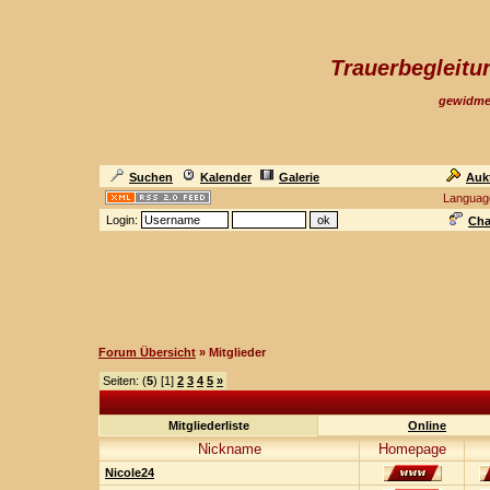
Trauerbegleit
gewidme
Suchen
Kalender
Galerie
Auk
Languag
Login:
Cha
Forum Übersicht
» Mitglieder
Seiten: (
5
) [1]
2
3
4
5
»
Mitgliederliste
Online
Nickname
Homepage
Nicole24