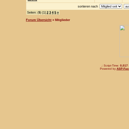
sortieren nach
Seiten: (
5
) [1]
2
3
4
5
»
Forum Übersicht
» Mitglieder
.: Script-Time:
0,017
Powered by
ASP-Fas