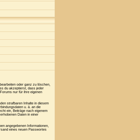
 bearbeiten oder ganz zu löschen,
ss du akzeptierst, dass jeder
Forums nur für ihre eigenen
den strafbaren Inhalte in diesem
rbindungsdaten u. ä. an die
cht ein, Beiträge nach eigenem
 erhobenen Daten in einer
oben angegebenen Informationen,
Versand eines neuen Passwortes