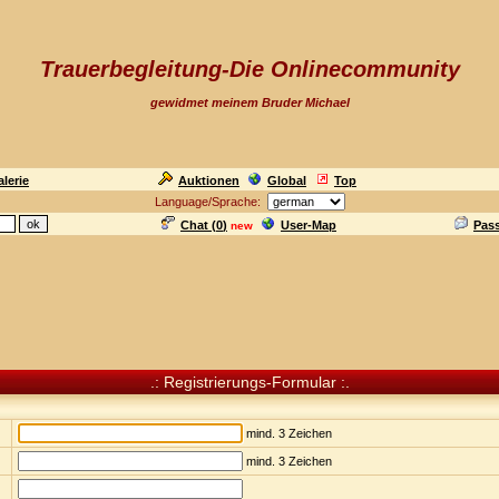
Trauerbegleitung-Die Onlinecommunity
gewidmet meinem Bruder Michael
lerie
Auktionen
Global
Top
Language/Sprache:
Chat (
0
)
User-Map
Pas
new
.: Registrierungs-Formular :.
mind. 3 Zeichen
mind. 3 Zeichen