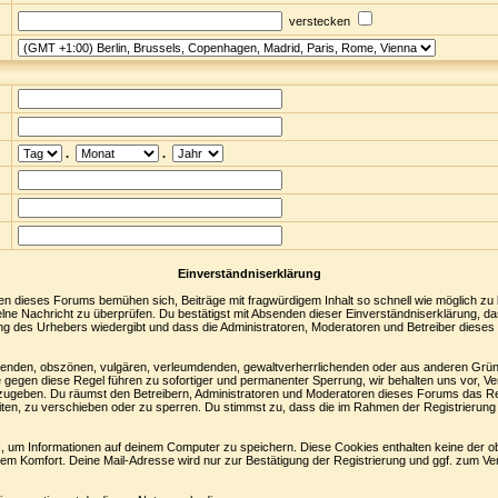
verstecken
.
.
Einverständniserklärung
en dieses Forums bemühen sich, Beiträge mit fragwürdigem Inhalt so schnell wie möglich zu
nzelne Nachricht zu überprüfen. Du bestätigst mit Absenden dieser Einverständniserklärung, da
ng des Urhebers wiedergibt und dass die Administratoren, Moderatoren und Betreiber dieses 
digenden, obszönen, vulgären, verleumdenden, gewaltverherrlichenden oder aus anderen Grün
 gegen diese Regel führen zu sofortiger und permanenter Sperrung, wir behalten uns vor, Ve
zugeben. Du räumst den Betreibern, Administratoren und Moderatoren dieses Forums das Re
ten, zu verschieben oder zu sperren. Du stimmst zu, dass die im Rahmen der Registrierung
 um Informationen auf deinem Computer zu speichern. Diese Cookies enthalten keine der 
nem Komfort. Deine Mail-Adresse wird nur zur Bestätigung der Registrierung und ggf. zum 