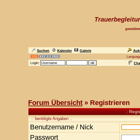
Trauerbegleit
gewidme
Suchen
Kalender
Galerie
Auk
Languag
Login:
Cha
Forum Übersicht
» Registrieren
.: Regi
:: benötigte Angaben :.
Benutzername / Nick
Passwort