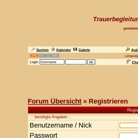
Trauerbegleit
gewidme
Suchen
Kalender
Galerie
Auk
Languag
Login:
Cha
Forum Übersicht
» Registrieren
.: Regi
:: benötigte Angaben :.
Benutzername / Nick
Passwort