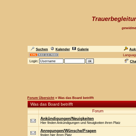
Trauerbegleit
gewidme
Suchen
Kalender
Galerie
Auk
Languag
Login:
Cha
Forum Übersicht
» Was das Board betrifft
Was das Board betrifft
Forum
Ankündigungen/Neuigkeiten
Hier finden Ankündigungen und Neuigkeiten ihren Platz
Anregungen/Wünsche/Fragen
finden hier ihren Platz