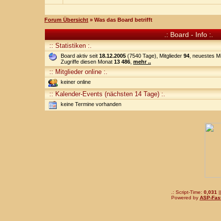
Forum Übersicht
» Was das Board betrifft
.: Board - Info :.
:: Statistiken :.
Board aktiv seit
18.12.2005
(7540 Tage), Mitglieder
94
, neuestes Mi
Zugriffe diesen Monat
13 486
,
mehr ..
:: Mitglieder online :.
keiner online
:: Kalender-Events (nächsten 14 Tage) :.
keine Termine vorhanden
.: Script-Time:
0,031
|
Powered by
ASP-Fas