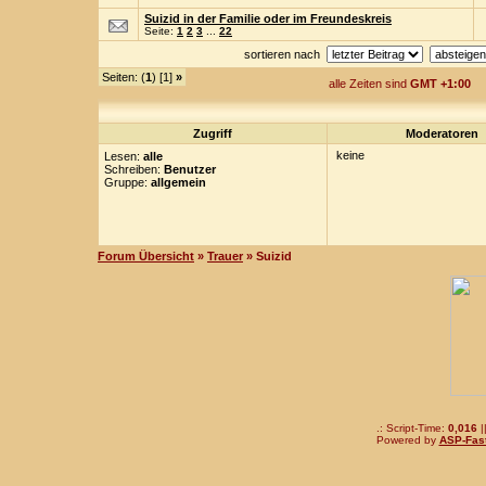
Suizid in der Familie oder im Freundeskreis
Seite:
1
2
3
...
22
sortieren nach
Seiten: (
1
) [1]
»
alle Zeiten sind
GMT +1:00
Zugriff
Moderatoren
keine
Lesen:
alle
Schreiben:
Benutzer
Gruppe:
allgemein
Forum Übersicht
»
Trauer
» Suizid
.: Script-Time:
0,016
|
Powered by
ASP-Fas