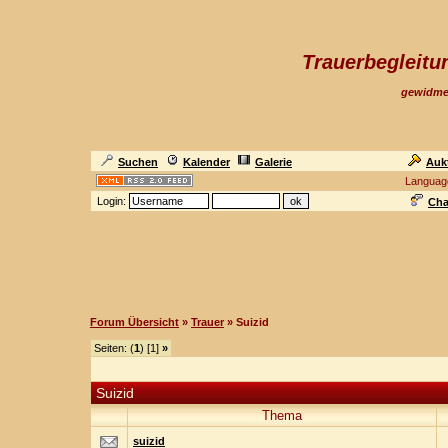
Trauerbegleit
gewidme
Suchen
Kalender
Galerie
Auk
Languag
Login:
Cha
Forum Übersicht
»
Trauer
» Suizid
Seiten: (
1
) [1]
»
Suizid
Thema
suizid