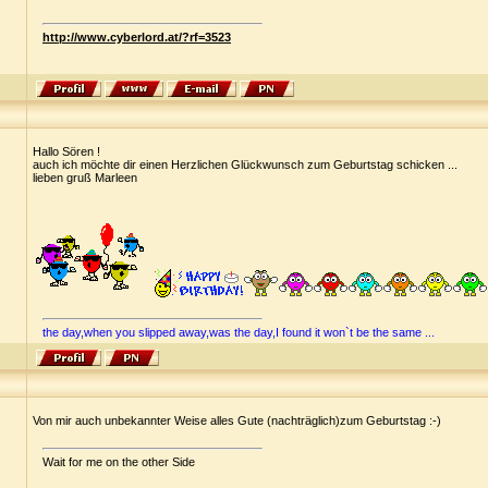
http://www.cyberlord.at/?rf=3523
Hallo Sören !
auch ich möchte dir einen Herzlichen Glückwunsch zum Geburtstag schicken ...
lieben gruß Marleen
the day,when you slipped away,was the day,I found it won`t be the same ...
Von mir auch unbekannter Weise alles Gute (nachträglich)zum Geburtstag :-)
Wait for me on the other Side