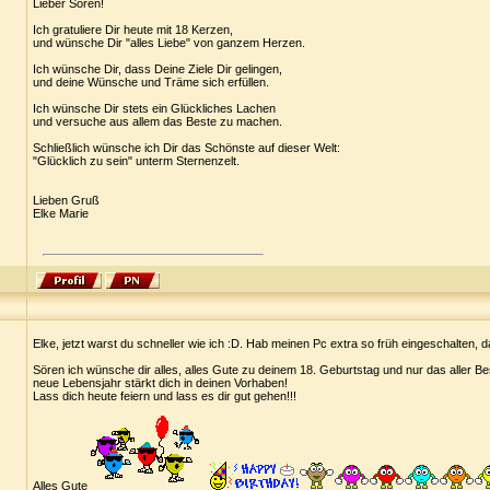
Lieber Sören!
Ich gratuliere Dir heute mit 18 Kerzen,
und wünsche Dir "alles Liebe" von ganzem Herzen.
Ich wünsche Dir, dass Deine Ziele Dir gelingen,
und deine Wünsche und Träme sich erfüllen.
Ich wünsche Dir stets ein Glückliches Lachen
und versuche aus allem das Beste zu machen.
Schließlich wünsche ich Dir das Schönste auf dieser Welt:
"Glücklich zu sein" unterm Sternenzelt.
Lieben Gruß
Elke Marie
Elke, jetzt warst du schneller wie ich :D. Hab meinen Pc extra so früh eingeschalten, d
Sören ich wünsche dir alles, alles Gute zu deinem 18. Geburtstag und nur das aller Bes
neue Lebensjahr stärkt dich in deinen Vorhaben!
Lass dich heute feiern und lass es dir gut gehen!!!
Alles Gute