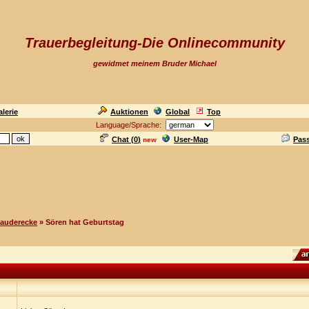
Trauerbegleitung-Die Onlinecommunity
gewidmet meinem Bruder Michael
lerie
Auktionen
Global
Top
Language/Sprache:
Chat (
0
)
User-Map
Pas
new
lauderecke
» Sören hat Geburtstag