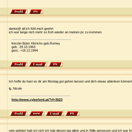
danke@ all ich fühl mich geehrt
ich war lange nich mehr so froh wieder an meinen pc zu kommen
Kerstin Büter Hinrichs geb.Romey
geb. :29.10.1963
gest.: +16.12.1994
Ich hoffe du hast es dir am Montag gut gehen lassen und dich etwas ablenken können!
lg. Nicole
http://www.cyberlord.at/?rf=3523
nein gefeiert hab ich nich ich hab diesen tag allein und in Stille genossen und ich war fr