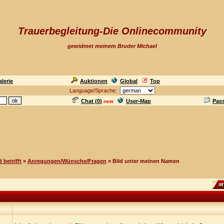
Trauerbegleitung-Die Onlinecommunity
gewidmet meinem Bruder Michael
lerie
Auktionen
Global
Top
Language/Sprache:
Chat (
0
)
User-Map
Pas
new
 betrifft
»
Anregungen/Wünsche/Fragen
» Bild unter meinen Namen