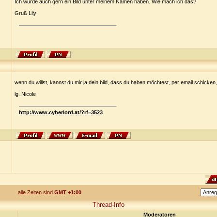
Ich würde auch gern ein Bild unter meinem Namen haben. Wie mach ich das?
Gruß Lily
wenn du willst, kannst du mir ja dein bild, dass du haben möchtest, per email schicken,
lg. Nicole
http://www.cyberlord.at/?rf=3523
alle Zeiten sind
GMT +1:00
Thread-Info
Moderatoren